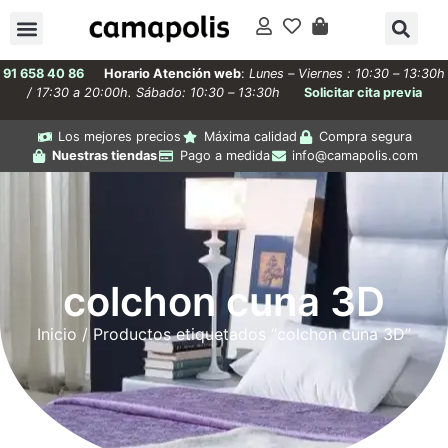
91 658 40 86
Horario Atención web
:
Lunes – Viernes : 10:30 – 13:30h
/ 17:30 a 20:00h. Sábado: 10:30 – 13:30h
Solicitar cita previa
Los mejores precios
Máxima calidad
Compra segura
Nuestras tiendas
Pago a medida
info@camapolis.com
colchon cuna 3D
Inicio
/ Productos etiquetados “colchon cuna 3D”