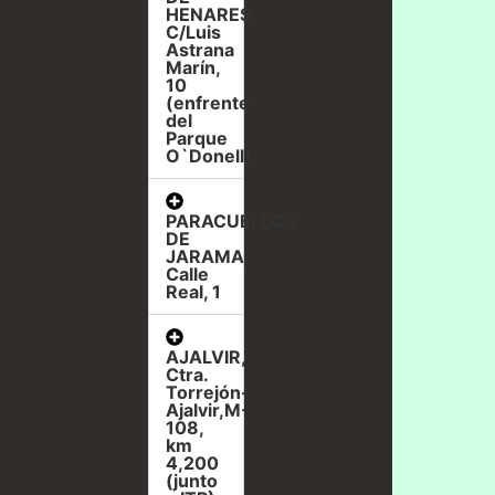
HENARES,
C/Luis
Astrana
Marín,
10
(enfrente
del
Parque
O`Donell)
PARACUELLOS
DE
JARAMA,
Calle
Real, 1
AJALVIR,
Ctra.
Torrejón-
Ajalvir,M-
108,
km
4,200
(junto