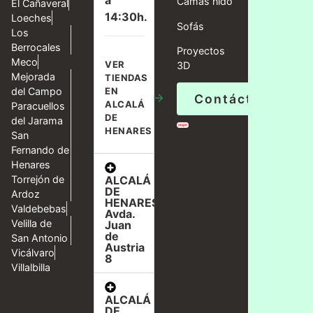
a
Camas nido
El Cañaveral
14:30h.
Loeches
Sofás
Los
Berrocales
Proyectos
Meco
VER
3D
Mejorada
TIENDAS
del Campo
EN
→
Contáctanos
ALCALÁ
Paracuellos
DE
del Jarama
HENARES
San
Fernando de
Henares
ALCALÁ
Torrejón de
DE
Ardoz
HENARES,
Valdebebas
Avda.
Velilla de
Juan
de
San Antonio
Austria
Vicálvaro
8
Villalbilla
ALCALÁ
DE