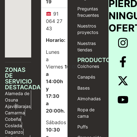
PIER
19
Preguntas
NING
91
frecuentes
064 27
OFER
Nuestros
43
proyectos
Horario:
Nuestras
tiendas
Lunes
a
PRODUCTOS
Viernes
10:00
Colchones
ZONAS
a
DE
Canapés
SERVICIO
14:00h
DESTACADAS
Bases
y
Alameda de
17:30
Almohadas
Osuna
a
Ajavil
Barajas
Ropa de
20:00h.
Camarma
cama
Cobeña
Sábados
Coslada
Puffs
10:30
Daganzo