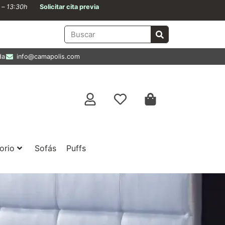
0 – 13:30h
Solicitar cita previa
da
info@camapolis.com
orio
Sofás
Puffs