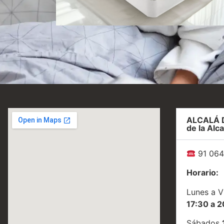
ccionar
Seleccionar
ciones
opciones
ALCALÁ 
de la Alca
91 064
Horario:
Lunes a V
17:30 a 2
Sábados