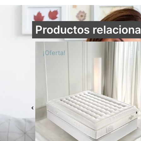
Productos relacion
¡Oferta!
o frío
Colchón S-Grafeno Hannes
Desde
769,00
€