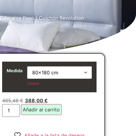
 Diferente Peso
/ Colchón Revolution
Medida
Limpiar
465,48
€
388,00
€
Añadir al carrito
Añade a la lista de deseos