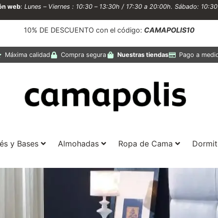
ión web
:
Lunes – Viernes : 10:30 – 13:30h / 17:30 a 20:00h. Sábado: 10:3
10% DE DESCUENTO con el código:
CAMAPOLIS10
Máxima calidad
Compra segura
Nuestras tiendas
Pago a medi
és y Bases
Almohadas
Ropa de Cama
Dormit