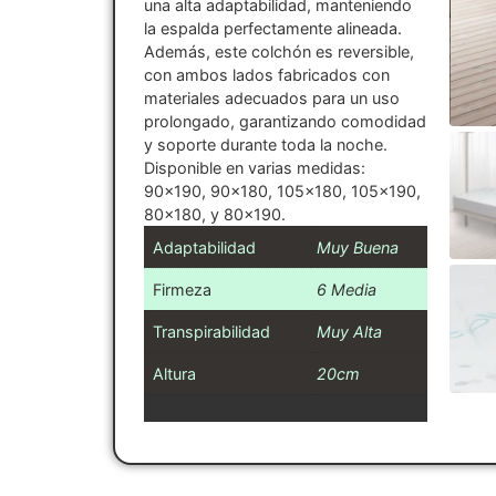
una alta adaptabilidad, manteniendo
la espalda perfectamente alineada.
Además, este colchón es reversible,
con ambos lados fabricados con
materiales adecuados para un uso
prolongado, garantizando comodidad
y soporte durante toda la noche.
Disponible en varias medidas:
90×190, 90×180, 105×180, 105×190,
80×180, y 80×190.
Adaptabilidad
Muy Buena
Firmeza
6 Media
Transpirabilidad
Muy Alta
Altura
20cm