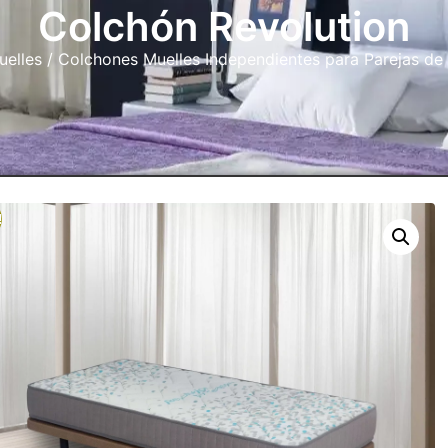
Colchón Revolution
uelles
/
Colchones Muelles Independientes para Parejas de
!