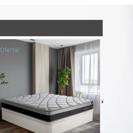
¡Oferta!
¡Oferta!
Colchón Delizia
Desde
439,00
€