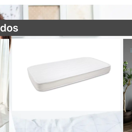
ados
Colchón cuna Air Active antiahogo aloe vera 3D
51,45
€
Añadir al
carrito