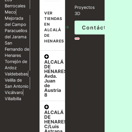
Berrocales
Proyectos
Meco
VER
3D
Mejorada
TIENDAS
del Campo
EN
→
Contáctanos
ALCALÁ
Paracuellos
DE
del Jarama
HENARES
San
Fernando de
Henares
ALCALÁ
Torrejón de
DE
Ardoz
HENARES,
Valdebebas
Avda.
Velilla de
Juan
de
San Antonio
Austria
Vicálvaro
8
Villalbilla
ALCALÁ
DE
HENARES,
C/Luis
Astrana