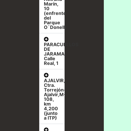
Marín,
10
(enfrente
del
Parque
O`Donell)
PARACUELLOS
DE
JARAMA,
Calle
Real, 1
AJALVIR,
Ctra.
Torrejón-
Ajalvir,M-
108,
km
4,200
(junto
a ITP)