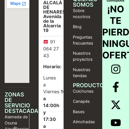
ALCALÁ
SOMOS
¡NO
DE
Sobre
HENARES,
Avenida
nosotros
TE
de la
Alcarria
Blog
PIER
19
Preguntas
NING
91
frecuentes
064 27
OFER
Nuestros
43
proyectos
Horario:
Nuestras
tiendas
Lunes
a
PRODUCTOS
Viernes
10:00
Colchones
ZONAS
a
DE
Canapés
SERVICIO
14:00h
DESTACADAS
Bases
y
Alameda de
17:30
Almohadas
Osuna
a
Ajavil
Barajas