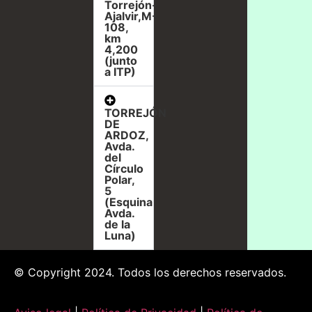
Torrejón-
Ajalvir,M-
108,
km
4,200
(junto
a ITP)
TORREJÓN
DE
ARDOZ,
Avda.
del
Círculo
Polar,
5
(Esquina
Avda.
de la
Luna)
© Copyright 2024. Todos los derechos reservados.