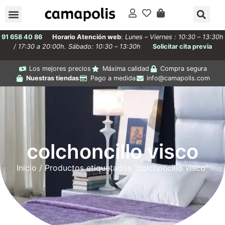
91 658 40 86
Horario Atención web
:
Lunes – Viernes : 10:30 – 13:30h
/ 17:30 a 20:00h. Sábado: 10:30 – 13:30h
Solicitar cita previa
Los mejores precios
Máxima calidad
Compra segura
Nuestras tiendas
Pago a medida
info@camapolis.com
colchoncillo visco
Inicio
/ Productos etiquetados “colchoncillo visco”