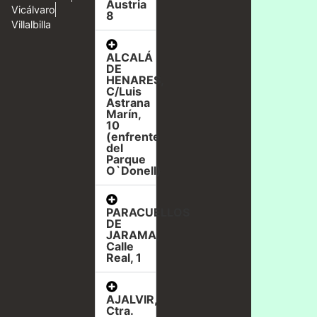
Austria
Vicálvaro
8
Villalbilla
ALCALÁ
DE
HENARES,
C/Luis
Astrana
Marín,
10
(enfrente
del
Parque
O`Donell)
PARACUELLOS
DE
JARAMA,
Calle
Real, 1
AJALVIR,
Ctra.