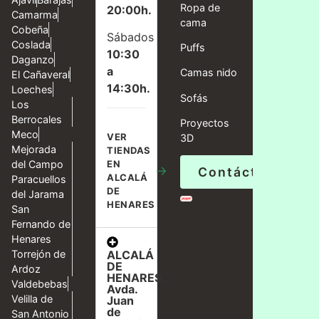
Ropa de
20:00h.
Camarma
cama
Cobeña
Sábados
Coslada
Puffs
10:30
Daganzo
a
Camas nido
El Cañaveral
14:30h.
Loeches
Sofás
Los
Berrocales
Proyectos
Meco
VER
3D
Mejorada
TIENDAS
del Campo
EN
→
Contáctanos
ALCALÁ
Paracuellos
DE
del Jarama
HENARES
San
Fernando de
Henares
ALCALÁ
Torrejón de
DE
Ardoz
HENARES,
Valdebebas
Avda.
Velilla de
Juan
de
San Antonio