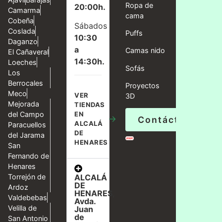
Ropa de
20:00h.
Camarma
cama
Cobeña
Sábados
Coslada
Puffs
10:30
Daganzo
a
Camas nido
El Cañaveral
14:30h.
Loeches
Sofás
Los
Berrocales
Proyectos
Meco
VER
3D
Mejorada
TIENDAS
del Campo
EN
→
Contáctanos
ALCALÁ
Paracuellos
DE
del Jarama
HENARES
San
Fernando de
Henares
ALCALÁ
Torrejón de
DE
Ardoz
HENARES,
Valdebebas
Avda.
Velilla de
Juan
de
San Antonio