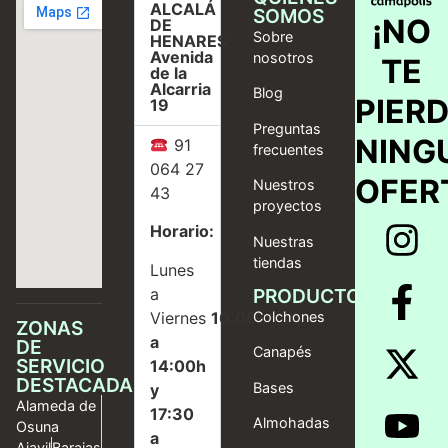
ALCALÁ
SOMOS
¡NO
DE
Sobre
HENARES,
Avenida
nosotros
TE
de la
Alcarria
Blog
PIER
19
Preguntas
NING
91
frecuentes
064 27
OFER
Nuestros
43
proyectos
Horario:
Nuestras
tiendas
Lunes
a
PRODUCTOS
Viernes
10:00
Colchones
ZONAS
a
DE
Canapés
SERVICIO
14:00h
DESTACADAS
Bases
y
Alameda de
17:30
Almohadas
Osuna
a
Ajavil
Barajas