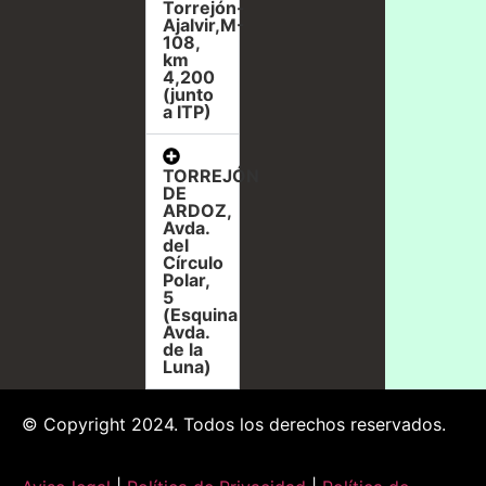
Torrejón-
Ajalvir,M-
108,
km
4,200
(junto
a ITP)
TORREJÓN
DE
ARDOZ,
Avda.
del
Círculo
Polar,
5
(Esquina
Avda.
de la
Luna)
© Copyright 2024. Todos los derechos reservados.