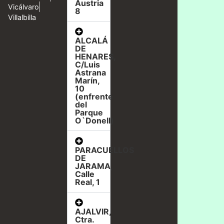
Austria
Vicálvaro
8
Villalbilla
ALCALÁ
DE
HENARES,
C/Luis
Astrana
Marín,
10
(enfrente
del
Parque
O`Donell)
PARACUELLOS
DE
JARAMA,
Calle
Real, 1
AJALVIR,
Ctra.