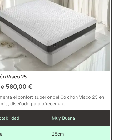
ón Visco 25
de
560,00
€
menta el confort superior del Colchón Visco 25 en
lis, diseñado para ofrecer un...
tabilidad:
Muy Buena
a:
25cm