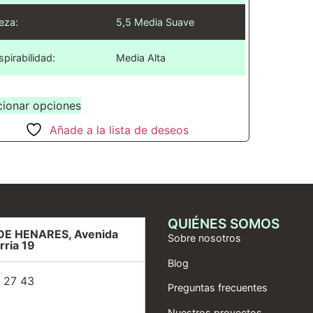
eza:
5,5 Media Suave
spirabilidad:
Media Alta
cionar opciones
Añade a la lista de deseos
QUIÉNES SOMOS
DE HENARES, Avenida
Sobre nosotros
rria 19
Blog
 27 43
Preguntas frecuentes
Nuestros proyectos