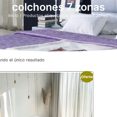
colchones 7 zonas
Inicio
/ Productos etiquetados “colchones 7 zonas”
ndo el único resultado
¡Oferta!