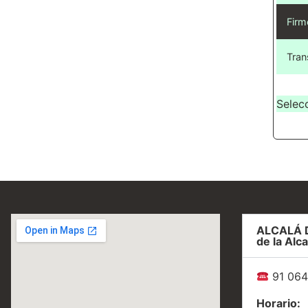
Firm
Tran
Selec
ALCALÁ 
de la Alca
91 064
Horario: