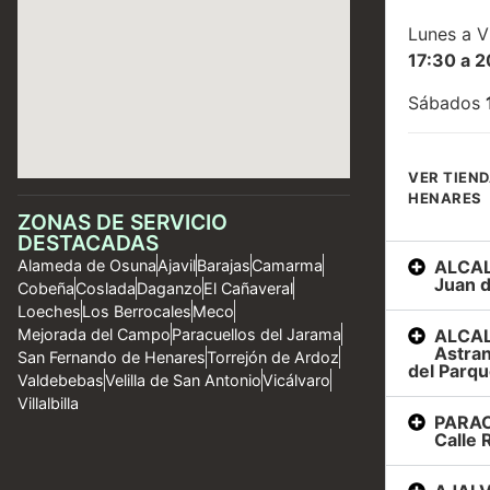
Lunes a V
17:30 a 2
Sábados
VER TIEND
HENARES
ZONAS DE SERVICIO
DESTACADAS
ALCAL
Alameda de Osuna
Ajavil
Barajas
Camarma
Juan d
Cobeña
Coslada
Daganzo
El Cañaveral
Loeches
Los Berrocales
Meco
ALCAL
Mejorada del Campo
Paracuellos del Jarama
Astran
San Fernando de Henares
Torrejón de Ardoz
del Parqu
Valdebebas
Velilla de San Antonio
Vicálvaro
Villalbilla
PARAC
Calle R