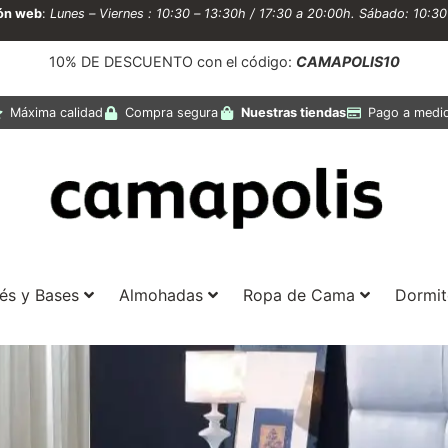
ión web
:
Lunes – Viernes : 10:30 – 13:30h / 17:30 a 20:00h. Sábado: 10:3
10% DE DESCUENTO con el código:
CAMAPOLIS10
Máxima calidad
Compra segura
Nuestras tiendas
Pago a medi
és y Bases
Almohadas
Ropa de Cama
Dormit