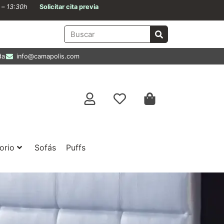
0 – 13:30h
Solicitar cita previa
da
info@camapolis.com
orio
Sofás
Puffs