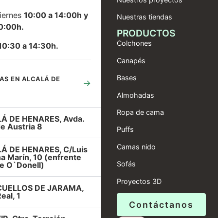
iernes
10:00 a 14:00h y
Nuestras tiendas
0:00h.
PRODUCTOS
Colchones
10:30 a 14:30h.
Canapés
Bases
AS EN ALCALÁ DE
→
Almohadas
Ropa de cama
Á DE HENARES, Avda.
e Austria 8
Puffs
Camas nido
Á DE HENARES, C/Luis
a Marín, 10 (enfrente
Sofás
e O`Donell)
Proyectos 3D
UELLOS DE JARAMA,
eal, 1
Contáctanos