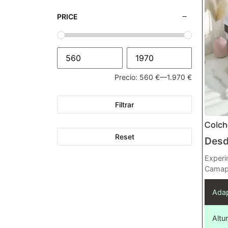
PRICE
Precio:
560 €
—
1.970 €
Filtrar
Colch
Reset
Des
Experi
Camapo
Adap
Altur