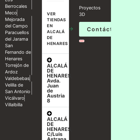
Berrocales
Proyectos
Meco
VER
3D
Mejorada
TIENDAS
del Campo
EN
→
Contáctanos
ALCALÁ
Paracuellos
DE
del Jarama
HENARES
San
Fernando de
Henares
ALCALÁ
Torrejón de
DE
Ardoz
HENARES,
Valdebebas
Avda.
Velilla de
Juan
de
San Antonio
Austria
Vicálvaro
8
Villalbilla
ALCALÁ
DE
HENARES,
C/Luis
Astrana