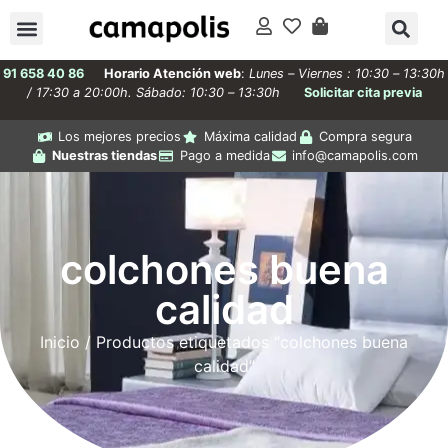
91 658 40 86
Horario Atención web
:
Lunes – Viernes : 10:30 – 13:30h
/ 17:30 a 20:00h. Sábado: 10:30 – 13:30h
Solicitar cita previa
Los mejores precios
Máxima calidad
Compra segura
Nuestras tiendas
Pago a medida
info@camapolis.com
colchones buena
calidad
Inicio
/ Productos etiquetados “colchones buena
calidad”