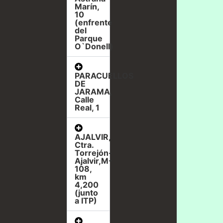
Marín,
10
(enfrente
del
Parque
O`Donell)
PARACUELLOS
DE
JARAMA,
Calle
Real, 1
AJALVIR,
Ctra.
Torrejón-
Ajalvir,M-
108,
km
4,200
(junto
a ITP)