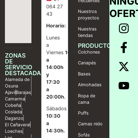
NING
frecuentes
064 27
OFER
Nuestros
43
proyectos
Horario:
Nuestras
tiendas
Lunes
a
PRODUCTOS
Viernes
10:00
Colchones
ZONAS
a
DE
Canapés
SERVICIO
14:00h
DESTACADAS
Bases
y
Alameda de
17:30
Almohadas
Osuna
a
Ajavil
Barajas
Ropa de
20:00h.
Camarma
cama
Cobeña
Sábados
Coslada
Puffs
10:30
Daganzo
a
Camas nido
El Cañaveral
14:30h.
Loeches
Sofás
Los