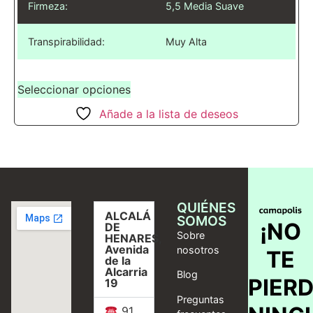
Firmeza:
5,5 Media Suave
Transpirabilidad:
Muy Alta
Seleccionar opciones
Añade a la lista de deseos
QUIÉNES
ALCALÁ
SOMOS
¡NO
DE
Sobre
HENARES,
Avenida
nosotros
TE
de la
Alcarria
Blog
PIER
19
Preguntas
91