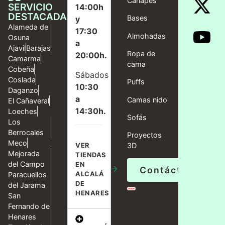
Canapés
SERVICIO
14:00h
DESTACADAS
Bases
y
Alameda de
17:30
Almohadas
Osuna
a
Ajavil
Barajas
Ropa de
20:00h.
Camarma
cama
Cobeña
Sábados
Coslada
Puffs
10:30
Daganzo
a
Camas nido
El Cañaveral
14:30h.
Loeches
Sofás
Los
Berrocales
Proyectos
Meco
VER
3D
Mejorada
TIENDAS
del Campo
EN
→
Contáctanos
ALCALÁ
Paracuellos
DE
del Jarama
HENARES
San
Fernando de
Henares