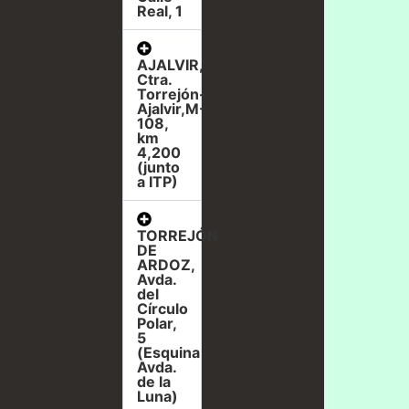
Real, 1
AJALVIR,
Ctra.
Torrejón-
Ajalvir,M-
108,
km
4,200
(junto
a ITP)
TORREJÓN
DE
ARDOZ,
Avda.
del
Círculo
Polar,
5
(Esquina
Avda.
de la
Luna)