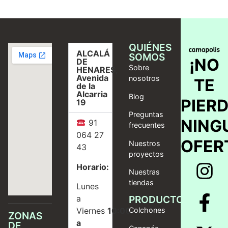
QUIÉNES
ALCALÁ
SOMOS
¡NO
DE
Sobre
HENARES,
Avenida
nosotros
TE
de la
Alcarria
Blog
PIER
19
Preguntas
NING
91
frecuentes
064 27
OFER
Nuestros
43
proyectos
Horario:
Nuestras
tiendas
Lunes
a
PRODUCTOS
Viernes
10:00
Colchones
ZONAS
a
DE