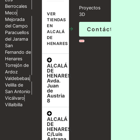
Berrocales
Proyectos
Meco
VER
3D
Mejorada
TIENDAS
del Campo
EN
→
Contáctanos
ALCALÁ
Paracuellos
DE
del Jarama
HENARES
San
Fernando de
Henares
ALCALÁ
Torrejón de
DE
Ardoz
HENARES,
Valdebebas
Avda.
Velilla de
Juan
de
San Antonio
Austria
Vicálvaro
8
Villalbilla
ALCALÁ
DE
HENARES,
C/Luis
Astrana