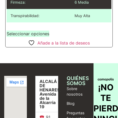
Firmeza:
6 Media
Transpirabilidad:
Muy Alta
Seleccionar opciones
Añade a la lista de deseos
QUIÉNES
ALCALÁ
SOMOS
¡NO
DE
Sobre
HENARES,
Avenida
nosotros
TE
de la
Alcarria
Blog
PIER
19
Preguntas
91