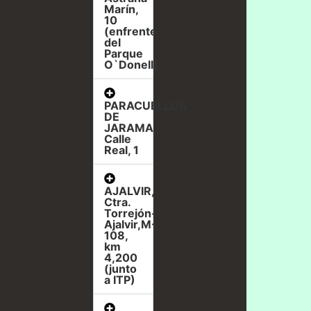
Marín,
10
(enfrente
del
Parque
O`Donell)
PARACUELLOS
DE
JARAMA,
Calle
Real, 1
AJALVIR,
Ctra.
Torrejón-
Ajalvir,M-
108,
km
4,200
(junto
a ITP)