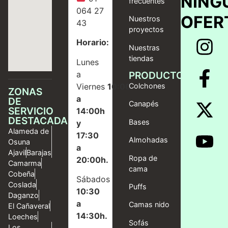
NING
frecuentes
064 27
OFER
Nuestros
43
proyectos
Horario:
Nuestras
tiendas
Lunes
a
PRODUCTOS
Viernes
10:00
Colchones
ZONAS
a
DE
Canapés
SERVICIO
14:00h
DESTACADAS
Bases
y
Alameda de
17:30
Almohadas
Osuna
a
Ajavil
Barajas
Ropa de
20:00h.
Camarma
cama
Cobeña
Sábados
Coslada
Puffs
10:30
Daganzo
a
Camas nido
El Cañaveral
14:30h.
Loeches
Sofás
Los