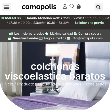
91 658 40 86
Horario Atención web
:
Lunes – Viernes : 10:30 – 13:30h
/ 17:30 a 20:00h. Sábado: 10:30 – 13:30h
Solicitar cita previa
Los mejores precios
Máxima calidad
Compra segura
Nuestras tiendas
Pago a medida
info@camapolis.com
colchones
viscoelastica baratos
Inicio
/ Productos etiquetados “colchones viscoelastica
baratos”