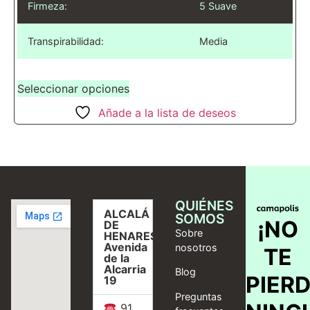
Firmeza:
5 Suave
Transpirabilidad:
Media
Seleccionar opciones
Añade a la lista de deseos
QUIÉNES
ALCALÁ
SOMOS
¡NO
DE
Sobre
HENARES,
Avenida
nosotros
TE
de la
Alcarria
Blog
PIER
19
Preguntas
91