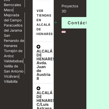
Berrocales
Proyectos
Meco
VER
3D
Mejorada
TIENDAS
del Campo
EN
→
Contáctanos
ALCALÁ
Paracuellos
DE
del Jarama
HENARES
San
Fernando de
Henares
ALCALÁ
Torrejón de
DE
Ardoz
HENARES,
Valdebebas
Avda.
Velilla de
Juan
de
San Antonio
Austria
Vicálvaro
8
Villalbilla
ALCALÁ
DE
HENARES,
C/Luis
Astrana