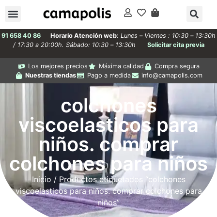
91 658 40 86
Horario Atención web
:
Lunes – Viernes : 10:30 – 13:30h
/ 17:30 a 20:00h. Sábado: 10:30 – 13:30h
Solicitar cita previa
Los mejores precios
Máxima calidad
Compra segura
Nuestras tiendas
Pago a medida
info@camapolis.com
colchones
viscoelasticos para
niños. comprar
colchones para niños
Inicio
/ Productos etiquetados “colchones
viscoelasticos para niños. comprar colchones para
niños”