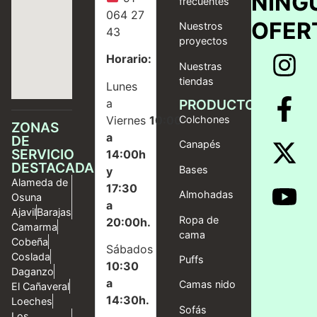
NING
frecuentes
064 27
OFER
Nuestros
43
proyectos
Horario:
Nuestras
tiendas
Lunes
a
PRODUCTOS
Viernes
10:00
Colchones
ZONAS
a
DE
Canapés
SERVICIO
14:00h
DESTACADAS
Bases
y
Alameda de
17:30
Almohadas
Osuna
a
Ajavil
Barajas
Ropa de
20:00h.
Camarma
cama
Cobeña
Sábados
Coslada
Puffs
10:30
Daganzo
a
Camas nido
El Cañaveral
14:30h.
Loeches
Sofás
Los