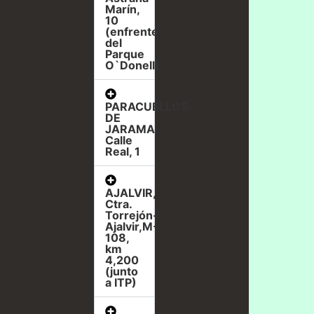
Marín,
10
(enfrente
del
Parque
O`Donell)
PARACUELLOS
DE
JARAMA,
Calle
Real, 1
AJALVIR,
Ctra.
Torrejón-
Ajalvir,M-
108,
km
4,200
(junto
a ITP)