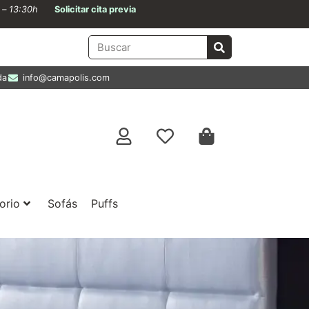
0 – 13:30h
Solicitar cita previa
da
info@camapolis.com
orio
Sofás
Puffs