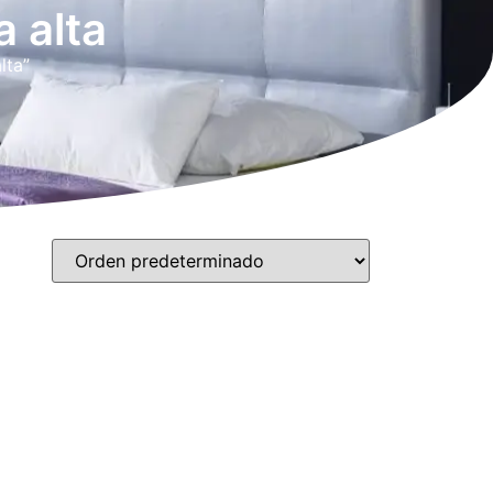
 alta
lta”