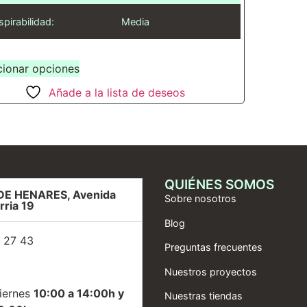
spirabilidad:
Media
cionar opciones
Añade a la lista de deseos
QUIÉNES SOMOS
DE HENARES, Avenida
Sobre nosotros
rria 19
Blog
 27 43
Preguntas frecuentes
Nuestros proyectos
iernes
10:00 a 14:00h y
Nuestras tiendas