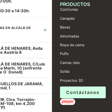
0:00h.
PRODUCTOS
Colchones
10:30 a 14:30h.
Canapés
Bases
AS EN ALCALÁ DE
→
Almohadas
Ropa de cama
Á DE HENARES, Avda.
e Austria 8
Puffs
Camas nido
Á DE HENARES, C/Luis
a Marín, 10 (enfrente
Sofás
e O`Donell)
Proyectos 3D
UELLOS DE JARAMA,
eal, 1
Contáctanos
R, Ctra. Torrejón-
r,M-108, km 4,200
TP)