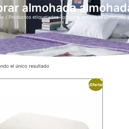
rar almohada almohada
cio
/ Productos etiquetados “comprar almohada almohada a
ndo el único resultado
¡Oferta!