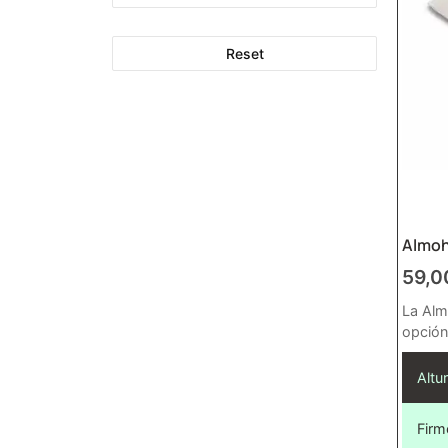
Reset
Almoh
59,
La Alm
opción
Altur
Firm