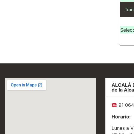
Tran
Selec
ALCALÁ 
de la Alca
91 064
Horario:
Lunes a V