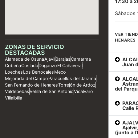
17:30 a 2
Sábados
VER TIEND
HENARES
ZONAS DE SERVICIO
DESTACADAS
ALCAL
Alameda de Osuna
Ajavil
Barajas
Camarma
Juan d
Cobeña
Coslada
Daganzo
El Cañaveral
Loeches
Los Berrocales
Meco
ALCAL
Mejorada del Campo
Paracuellos del Jarama
Astran
San Fernando de Henares
Torrejón de Ardoz
del Parqu
Valdebebas
Velilla de San Antonio
Vicálvaro
Villalbilla
PARAC
Calle R
AJALVI
Ajalvi
(junto a I