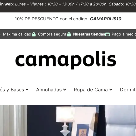
ión web
:
Lunes – Viernes : 10:30 – 13:30h / 17:30 a 20:00h. Sábado: 10:3
10% DE DESCUENTO con el código:
CAMAPOLIS10
Máxima calidad
Compra segura
Nuestras tiendas
Pago a medi
és y Bases
Almohadas
Ropa de Cama
Dormit