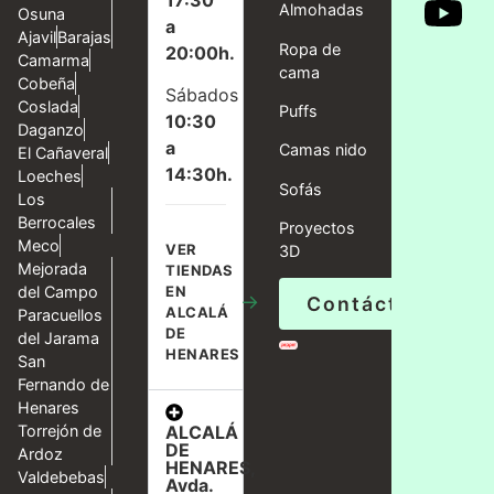
Almohadas
Osuna
a
Ajavil
Barajas
Ropa de
20:00h.
Camarma
cama
Cobeña
Sábados
Coslada
Puffs
10:30
Daganzo
a
Camas nido
El Cañaveral
14:30h.
Loeches
Sofás
Los
Berrocales
Proyectos
Meco
VER
3D
Mejorada
TIENDAS
del Campo
EN
→
Contáctanos
ALCALÁ
Paracuellos
DE
del Jarama
HENARES
San
Fernando de
Henares
ALCALÁ
Torrejón de
DE
Ardoz
HENARES,
Valdebebas
Avda.