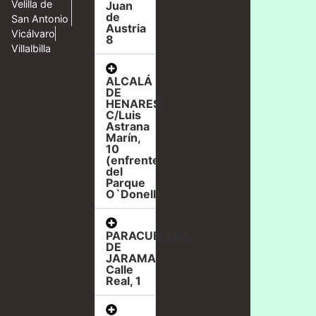
Velilla de
Juan
de
San Antonio
Austria
Vicálvaro
8
Villalbilla
ALCALÁ
DE
HENARES,
C/Luis
Astrana
Marín,
10
(enfrente
del
Parque
O`Donell)
PARACUELLOS
DE
JARAMA,
Calle
Real, 1