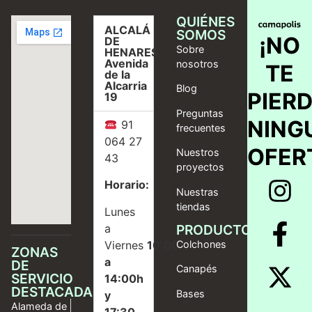
QUIÉNES
ALCALÁ
SOMOS
¡NO
DE
Sobre
HENARES,
Avenida
nosotros
TE
de la
Alcarria
Blog
PIER
19
Preguntas
NING
91
frecuentes
064 27
OFER
Nuestros
43
proyectos
Horario:
Nuestras
tiendas
Lunes
a
PRODUCTOS
Viernes
10:00
Colchones
ZONAS
a
DE
Canapés
SERVICIO
14:00h
DESTACADAS
Bases
y
Alameda de
17:30