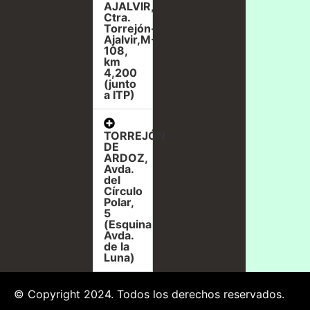
AJALVIR,
Ctra.
Torrejón-
Ajalvir,M-
108,
km
4,200
(junto
a ITP)
TORREJÓN
DE
ARDOZ,
Avda.
del
Círculo
Polar,
5
(Esquina
Avda.
de la
Luna)
© Copyright 2024. Todos los derechos reservados.