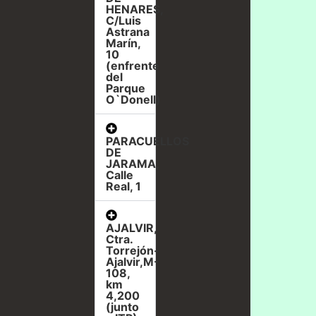
HENARES,
C/Luis
Astrana
Marín,
10
(enfrente
del
Parque
O`Donell)
PARACUELLOS
DE
JARAMA,
Calle
Real, 1
AJALVIR,
Ctra.
Torrejón-
Ajalvir,M-
108,
km
4,200
(junto