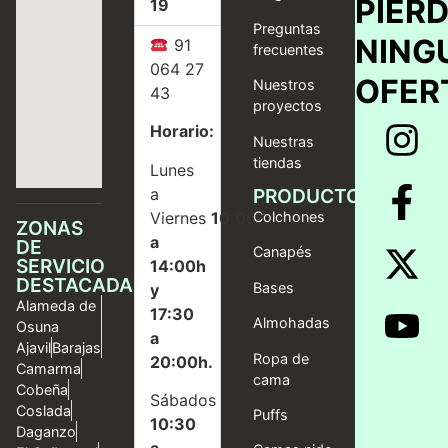
PIER
19
Preguntas
NING
91
frecuentes
064 27
OFER
Nuestros
43
proyectos
Horario:
Nuestras
tiendas
Lunes
a
PRODUCTOS
Viernes
10:00
Colchones
ZONAS
a
DE
Canapés
SERVICIO
14:00h
DESTACADAS
Bases
y
Alameda de
17:30
Almohadas
Osuna
a
Ajavil
Barajas
Ropa de
20:00h.
Camarma
cama
Cobeña
Sábados
Coslada
Puffs
10:30
Daganzo