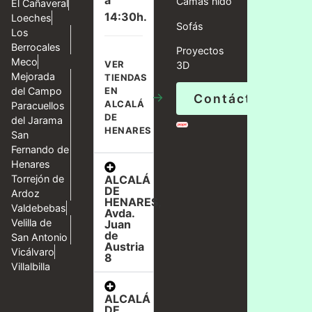
a
Camas nido
El Cañaveral
14:30h.
Loeches
Sofás
Los
Berrocales
Proyectos
Meco
VER
3D
Mejorada
TIENDAS
del Campo
EN
→
Contáctanos
ALCALÁ
Paracuellos
DE
del Jarama
HENARES
San
Fernando de
Henares
ALCALÁ
Torrejón de
DE
Ardoz
HENARES,
Valdebebas
Avda.
Velilla de
Juan
de
San Antonio
Austria
Vicálvaro
8
Villalbilla
ALCALÁ
DE