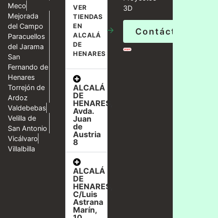
Meco
VER
3D
Mejorada
TIENDAS
del Campo
EN
→
Contáctanos
ALCALÁ
Paracuellos
DE
del Jarama
HENARES
San
Fernando de
Henares
ALCALÁ
Torrejón de
DE
Ardoz
HENARES,
Valdebebas
Avda.
Velilla de
Juan
de
San Antonio
Austria
Vicálvaro
8
Villalbilla
ALCALÁ
DE
HENARES,
C/Luis
Astrana
Marín,
10