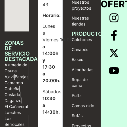
OFER
Nuestros
43
proyectos
Horario:
Nuestras
tiendas
Lunes
a
PRODUCTOS
Viernes
10:00
Colchones
ZONAS
a
DE
Canapés
SERVICIO
14:00h
DESTACADAS
Bases
y
Alameda de
17:30
Almohadas
Osuna
a
Ajavil
Barajas
Ropa de
20:00h.
Camarma
cama
Cobeña
Sábados
Coslada
Puffs
10:30
Daganzo
a
Camas nido
El Cañaveral
14:30h.
Loeches
Sofás
Los
Berrocales
Proyectos