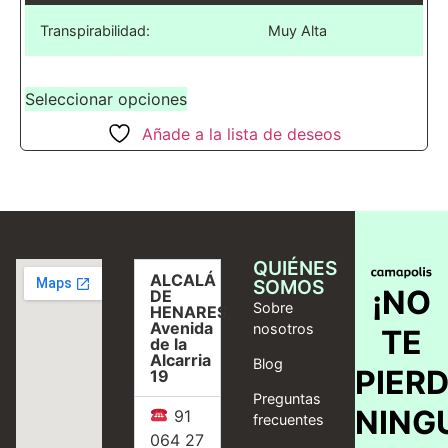
Transpirabilidad:
Muy Alta
Seleccionar opciones
Añade a la lista de deseos
QUIÉNES
ALCALÁ
SOMOS
¡NO
DE
Sobre
HENARES,
Avenida
nosotros
TE
de la
Alcarria
Blog
PIER
19
Preguntas
NING
91
frecuentes
064 27