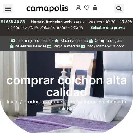
91 658 40 86
Horario Atención web
:
Lunes – Viernes : 10:30 – 13:30h
/ 17:30 a 20:00h. Sábado: 10:30 – 13:30h
Solicitar cita previa
Los mejores precios
Máxima calidad
Compra segura
Nuestras tiendas
Pago a medida
info@camapolis.com
comprar colchon alta
calidad
Inicio
/ Productos etiquetados “comprar colchon alta
calidad”