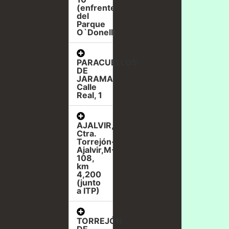
(enfrente
del
Parque
O`Donell)
PARACUELLOS
DE
JARAMA,
Calle
Real, 1
AJALVIR,
Ctra.
Torrejón-
Ajalvir,M-
108,
km
4,200
(junto
a ITP)
TORREJÓN