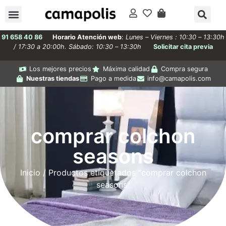
91 658 40 86
Horario Atención web
:
Lunes – Viernes : 10:30 – 13:30h
/ 17:30 a 20:00h. Sábado: 10:30 – 13:30h
Solicitar cita previa
Los mejores precios
Máxima calidad
Compra segura
Nuestras tiendas
Pago a medida
info@camapolis.com
comprar colchon
seasons
Inicio
/ Productos etiquetados “comprar colchon
seasons”