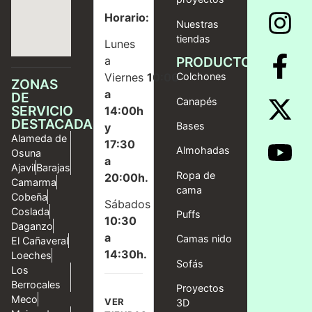
Horario:
Nuestras
tiendas
Lunes
a
PRODUCTOS
Viernes
10:00
Colchones
ZONAS
a
DE
Canapés
SERVICIO
14:00h
DESTACADAS
Bases
y
Alameda de
17:30
Almohadas
Osuna
a
Ajavil
Barajas
Ropa de
20:00h.
Camarma
cama
Cobeña
Sábados
Coslada
Puffs
10:30
Daganzo
a
Camas nido
El Cañaveral
14:30h.
Loeches
Sofás
Los
Berrocales
Proyectos
Meco
VER
3D