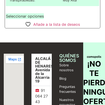
Transpirabilidad:
Muy Alta
Seleccionar opciones
Añade a la lista de deseos
QUIÉNES
ALCALÁ
SOMOS
¡NO
DE
Sobre
HENARES,
Avenida
nosotros
TE
de la
Alcarria
Blog
PIER
19
Preguntas
NING
91
frecuentes
064 27
OFER
Nuestros
43
proyectos