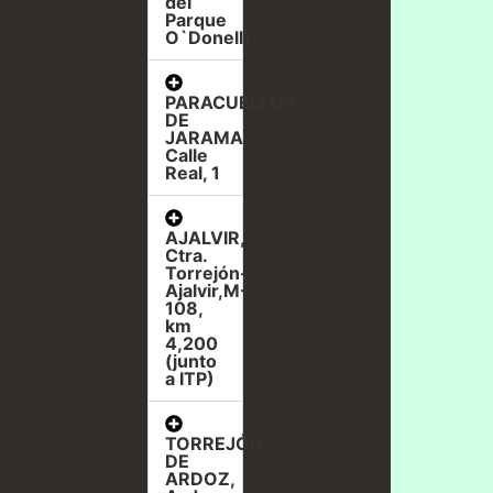
del
Parque
O`Donell)
PARACUELLOS
DE
JARAMA,
Calle
Real, 1
AJALVIR,
Ctra.
Torrejón-
Ajalvir,M-
108,
km
4,200
(junto
a ITP)
TORREJÓN
DE
ARDOZ,