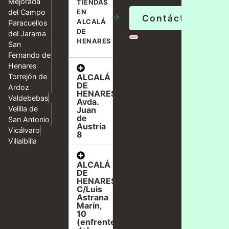
Mejorada
TIENDAS
del Campo
EN
→
Contáctanos
ALCALÁ
Paracuellos
DE
del Jarama
HENARES
San
Fernando de
Henares
ALCALÁ
Torrejón de
DE
Ardoz
HENARES,
Valdebebas
Avda.
Velilla de
Juan
de
San Antonio
Austria
Vicálvaro
8
Villalbilla
ALCALÁ
DE
HENARES,
C/Luis
Astrana
Marín,
10
(enfrente