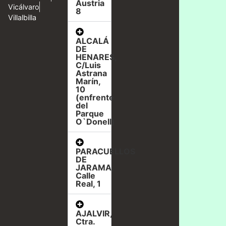
Austria
Vicálvaro
8
Villalbilla
ALCALÁ
DE
HENARES,
C/Luis
Astrana
Marín,
10
(enfrente
del
Parque
O`Donell)
PARACUELLOS
DE
JARAMA,
Calle
Real, 1
AJALVIR,
Ctra.