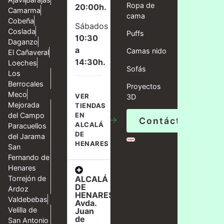
Ropa de
20:00h.
Camarma
cama
Cobeña
Sábados
Coslada
Puffs
10:30
Daganzo
a
Camas nido
El Cañaveral
14:30h.
Loeches
Sofás
Los
Berrocales
Proyectos
Meco
VER
3D
Mejorada
TIENDAS
del Campo
EN
→
Contáctanos
ALCALÁ
Paracuellos
DE
del Jarama
HENARES
San
Fernando de
Henares
ALCALÁ
Torrejón de
DE
Ardoz
HENARES,
Valdebebas
Avda.
Velilla de
Juan
de
San Antonio