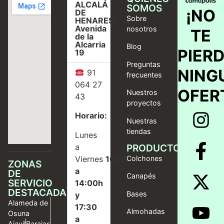
ALCALÁ
SOMOS
¡NO
DE
Sobre
HENARES,
Avenida
nosotros
TE
de la
Alcarria
Blog
PIER
19
Preguntas
NING
91
frecuentes
064 27
OFER
Nuestros
43
proyectos
Horario:
Nuestras
tiendas
Lunes
a
PRODUCTOS
Viernes
10:00
Colchones
ZONAS
a
DE
Canapés
SERVICIO
14:00h
DESTACADAS
Bases
y
Alameda de
17:30
Almohadas
Osuna
a
Ajavil
Barajas