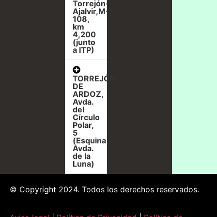
Torrejón-
Ajalvir,M-
108,
km
4,200
(junto
a ITP)
TORREJÓN
DE
ARDOZ,
Avda.
del
Círculo
Polar,
5
(Esquina
Avda.
de la
Luna)
© Copyright 2024. Todos los derechos reservados.