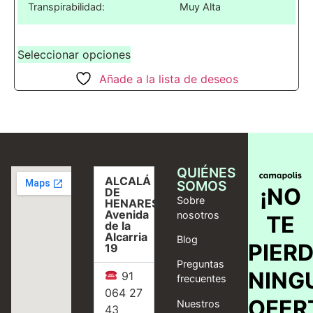
Transpirabilidad:
Muy Alta
Seleccionar opciones
Añade a la lista de deseos
QUIÉNES
ALCALÁ
SOMOS
¡NO
DE
Sobre
HENARES,
Avenida
nosotros
TE
de la
Alcarria
Blog
PIER
19
Preguntas
NING
91
frecuentes
064 27
OFER
Nuestros
43