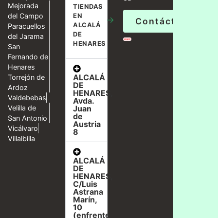
Mejorada
TIENDAS
del Campo
EN
→
Contáctanos
ALCALÁ
Paracuellos
DE
del Jarama
HENARES
San
Fernando de
Henares
ALCALÁ
Torrejón de
DE
Ardoz
HENARES,
Valdebebas
Avda.
Velilla de
Juan
de
San Antonio
Austria
Vicálvaro
8
Villalbilla
ALCALÁ
DE
HENARES,
C/Luis
Astrana
Marín,
10
(enfrente