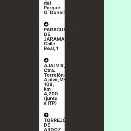
del
Parque
O`Donell)
PARACUELLOS
DE
JARAMA,
Calle
Real, 1
AJALVIR,
Ctra.
Torrejón-
Ajalvir,M-
108,
km
4,200
(junto
a ITP)
TORREJÓN
DE
ARDOZ,