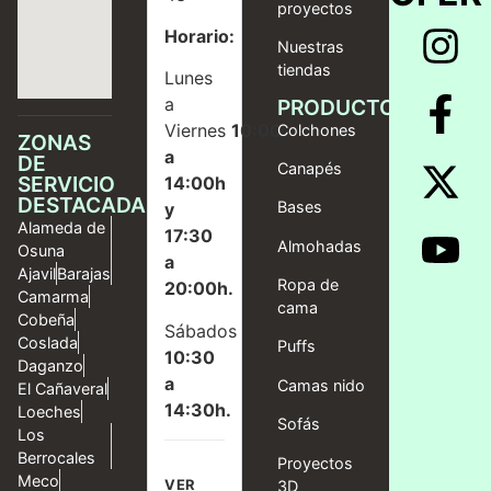
proyectos
Horario:
Nuestras
tiendas
Lunes
a
PRODUCTOS
Viernes
10:00
Colchones
ZONAS
a
DE
Canapés
SERVICIO
14:00h
DESTACADAS
Bases
y
Alameda de
17:30
Almohadas
Osuna
a
Ajavil
Barajas
Ropa de
20:00h.
Camarma
cama
Cobeña
Sábados
Coslada
Puffs
10:30
Daganzo
a
Camas nido
El Cañaveral
14:30h.
Loeches
Sofás
Los
Berrocales
Proyectos
Meco
VER
3D