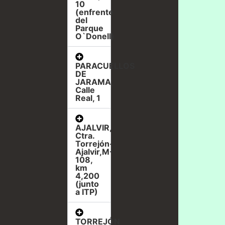
10
(enfrente
del
Parque
O`Donell)
PARACUELLOS
DE
JARAMA,
Calle
Real, 1
AJALVIR,
Ctra.
Torrejón-
Ajalvir,M-
108,
km
4,200
(junto
a ITP)
TORREJÓN