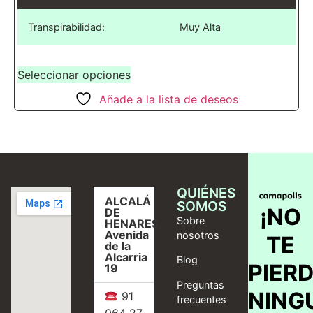
Transpirabilidad:
Muy Alta
Seleccionar opciones
Añade a la lista de deseos
QUIÉNES
ALCALÁ
SOMOS
¡NO
DE
Sobre
HENARES,
Avenida
nosotros
TE
de la
Alcarria
Blog
PIER
19
Preguntas
NING
91
frecuentes
064 27