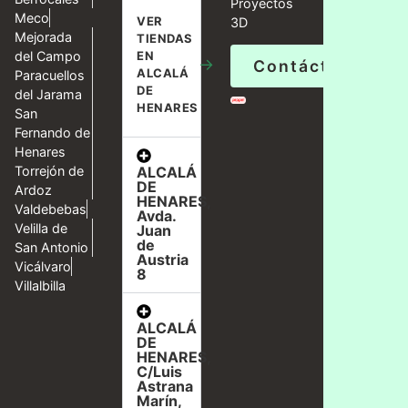
Proyectos
Meco
VER
3D
Mejorada
TIENDAS
del Campo
EN
→
Contáctanos
ALCALÁ
Paracuellos
DE
del Jarama
HENARES
San
Fernando de
Henares
ALCALÁ
Torrejón de
DE
Ardoz
HENARES,
Valdebebas
Avda.
Velilla de
Juan
de
San Antonio
Austria
Vicálvaro
8
Villalbilla
ALCALÁ
DE
HENARES,
C/Luis
Astrana
Marín,