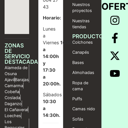
OFER
Nuestros
43
proyectos
Horario:
Nuestras
tiendas
Lunes
a
PRODUCTOS
Viernes
10:00
Colchones
ZONAS
a
DE
Canapés
SERVICIO
14:00h
DESTACADAS
Bases
y
Alameda de
17:30
Almohadas
Osuna
a
Ajavil
Barajas
Ropa de
20:00h.
Camarma
cama
Cobeña
Sábados
Coslada
Puffs
10:30
Daganzo
a
Camas nido
El Cañaveral
14:30h.
Loeches
Sofás
Los
Berrocales