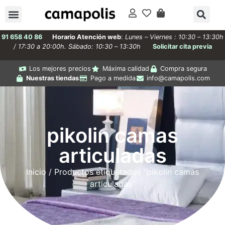
91 658 40 86
Horario Atención web
:
Lunes – Viernes : 10:30 – 13:30h
/ 17:30 a 20:00h. Sábado: 10:30 – 13:30h
Solicitar cita previa
Los mejores precios
Máxima calidad
Compra segura
Nuestras tiendas
Pago a medida
info@camapolis.com
pikolin camas
articuladas
Inicio
/ Productos etiquetados “pikolin camas
articuladas”