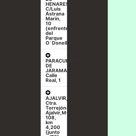
HENARES,
C/Luis
Astrana
Marín,
10
(enfrente
del
Parque
O`Donell)
PARACUELLOS
DE
JARAMA,
Calle
Real, 1
AJALVIR,
Ctra.
Torrejón-
Ajalvir,M-
108,
km
4,200
(junto