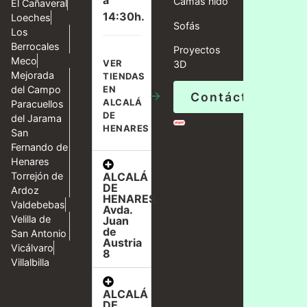
a
Camas nido
El Cañaveral
14:30h.
Loeches
Sofás
Los
Berrocales
Proyectos
Meco
VER
3D
Mejorada
TIENDAS
del Campo
EN
→
Contáctanos
ALCALÁ
Paracuellos
DE
del Jarama
HENARES
San
Fernando de
Henares
ALCALÁ
Torrejón de
DE
Ardoz
HENARES,
Valdebebas
Avda.
Velilla de
Juan
de
San Antonio
Austria
Vicálvaro
8
Villalbilla
ALCALÁ
DE