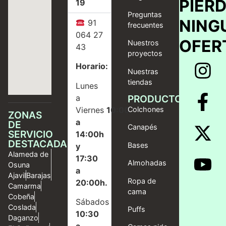
PIER
19
Preguntas
NING
91
frecuentes
064 27
OFER
Nuestros
43
proyectos
Horario:
Nuestras
tiendas
Lunes
a
PRODUCTOS
Viernes
10:00
Colchones
ZONAS
a
DE
Canapés
SERVICIO
14:00h
DESTACADAS
Bases
y
Alameda de
17:30
Almohadas
Osuna
a
Ajavil
Barajas
Ropa de
20:00h.
Camarma
cama
Cobeña
Sábados
Coslada
Puffs
10:30
Daganzo