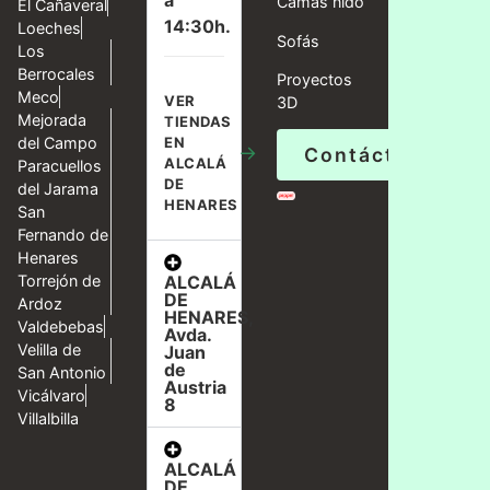
a
Camas nido
El Cañaveral
14:30h.
Loeches
Sofás
Los
Berrocales
Proyectos
Meco
VER
3D
Mejorada
TIENDAS
del Campo
EN
→
Contáctanos
ALCALÁ
Paracuellos
DE
del Jarama
HENARES
San
Fernando de
Henares
ALCALÁ
Torrejón de
DE
Ardoz
HENARES,
Valdebebas
Avda.
Velilla de
Juan
de
San Antonio
Austria
Vicálvaro
8
Villalbilla
ALCALÁ
DE