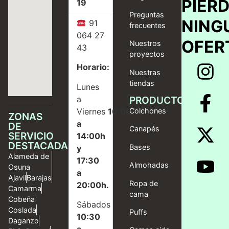
PIER
19
Preguntas
NING
91
frecuentes
064 27
OFER
Nuestros
43
proyectos
Horario:
Nuestras
tiendas
Lunes
a
PRODUCTOS
Viernes
10:00
Colchones
ZONAS
a
DE
Canapés
SERVICIO
14:00h
DESTACADAS
Bases
y
Alameda de
17:30
Almohadas
Osuna
a
Ajavil
Barajas
Ropa de
20:00h.
Camarma
cama
Cobeña
Sábados
Coslada
Puffs
10:30
Daganzo