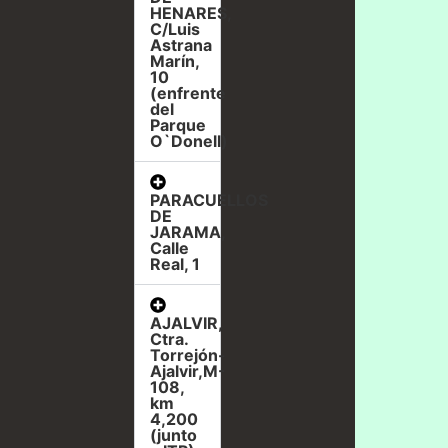
HENARES,
C/Luis
Astrana
Marín,
10
(enfrente
del
Parque
O`Donell)
PARACUELLOS
DE
JARAMA,
Calle
Real, 1
AJALVIR,
Ctra.
Torrejón-
Ajalvir,M-
108,
km
4,200
(junto