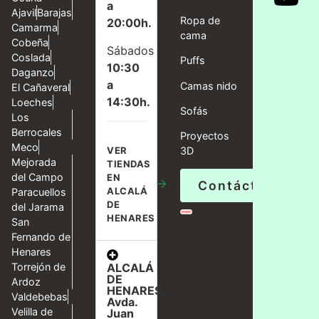
a
Ajavil
Barajas
Ropa de
20:00h.
Camarma
cama
Cobeña
Sábados
Coslada
Puffs
10:30
Daganzo
a
Camas nido
El Cañaveral
14:30h.
Loeches
Sofás
Los
Berrocales
Proyectos
Meco
VER
3D
Mejorada
TIENDAS
del Campo
EN
→
Contáctanos
ALCALÁ
Paracuellos
DE
del Jarama
HENARES
San
Fernando de
Henares
ALCALÁ
Torrejón de
DE
Ardoz
HENARES,
Valdebebas
Avda.
Velilla de
Juan