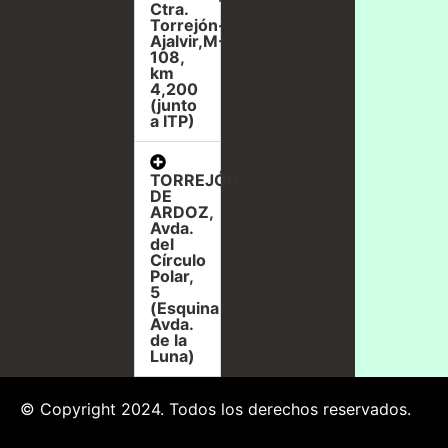
Ctra.
Torrejón-
Ajalvir,M-
108,
km
4,200
(junto
a ITP)
TORREJÓN
DE
ARDOZ,
Avda.
del
Círculo
Polar,
5
(Esquina
Avda.
de la
Luna)
© Copyright 2024. Todos los derechos reservados.