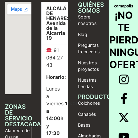
QUIÉNES
ALCALÁ
SOMOS
¡NO
DE
Sobre
HENARES,
Avenida
nosotros
TE
de la
Alcarria
Blog
PIER
19
Preguntas
NING
91
frecuentes
064 27
OFER
Nuestros
43
proyectos
Horario:
Nuestras
tiendas
Lunes
a
PRODUCTOS
Viernes
10:00
Colchones
ZONAS
a
DE
Canapés
SERVICIO
14:00h
DESTACADAS
Bases
y
Alameda de
17:30
Almohadas
Osuna