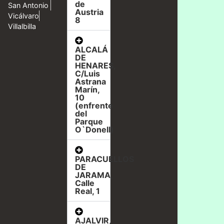
de
San Antonio
Austria
Vicálvaro
8
Villalbilla
ALCALÁ
DE
HENARES,
C/Luis
Astrana
Marín,
10
(enfrente
del
Parque
O`Donell)
PARACUELLOS
DE
JARAMA,
Calle
Real, 1
AJALVIR,