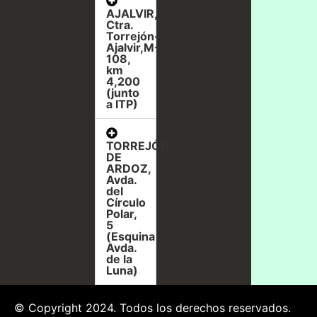
AJALVIR,
Ctra.
Torrejón-
Ajalvir,M-
108,
km
4,200
(junto
a ITP)
TORREJÓN
DE
ARDOZ,
Avda.
del
Círculo
Polar,
5
(Esquina
Avda.
de la
Luna)
© Copyright 2024. Todos los derechos reservados.