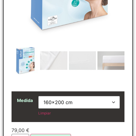
Medida
Limpiar
79,00
€