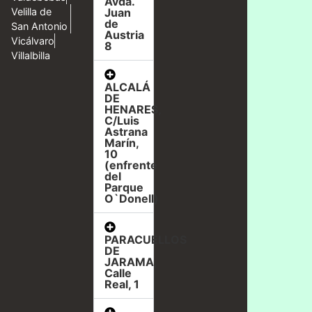
Avda.
Velilla de
Juan
de
San Antonio
Austria
Vicálvaro
8
Villalbilla
ALCALÁ
DE
HENARES,
C/Luis
Astrana
Marín,
10
(enfrente
del
Parque
O`Donell)
PARACUELLOS
DE
JARAMA,
Calle
Real, 1