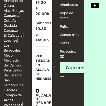
Alameda de
17:30
Almohadas
Osuna
a
Ajavil
Barajas
Ropa de
20:00h.
Camarma
cama
Cobeña
Sábados
Coslada
Puffs
10:30
Daganzo
a
Camas nido
El Cañaveral
14:30h.
Loeches
Sofás
Los
Berrocales
Proyectos
Meco
VER
3D
Mejorada
TIENDAS
del Campo
EN
→
Contáctanos
ALCALÁ
Paracuellos
DE
del Jarama
HENARES
San
Fernando de
Henares
ALCALÁ
Torrejón de
DE
Ardoz
HENARES,
Valdebebas