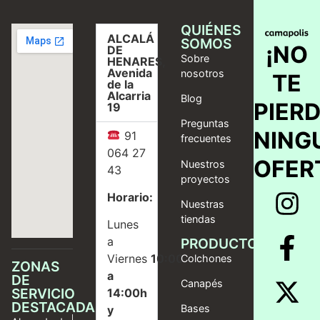
QUIÉNES
ALCALÁ
SOMOS
¡NO
DE
Sobre
HENARES,
Avenida
nosotros
TE
de la
Alcarria
Blog
PIER
19
Preguntas
NING
91
frecuentes
064 27
OFER
Nuestros
43
proyectos
Horario:
Nuestras
tiendas
Lunes
a
PRODUCTOS
Viernes
10:00
Colchones
ZONAS
a
DE
Canapés
SERVICIO
14:00h
DESTACADAS
Bases
y