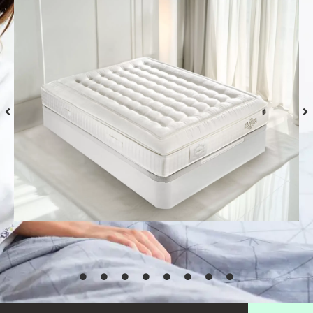
Colchón S-Grafeno Hannes
Desde
769,00
€
Seleccionar
opciones