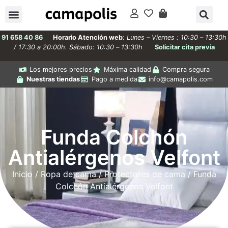
91 658 40 86
Horario Atención web
:
Lunes – Viernes : 10:30 – 13:30h
/ 17:30 a 20:00h. Sábado: 10:30 – 13:30h
Solicitar cita previa
Los mejores precios
Máxima calidad
Compra segura
Nuestras tiendas
Pago a medida
info@camapolis.com
Funda Colchón
Antialérgenos Velfont
Inicio
/
Ropa de cama
/
Protectores de cama
/ Funda
Colchón Antialérgenos Velfont