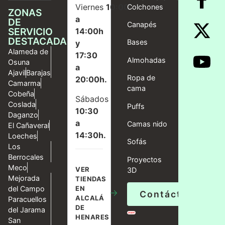
Viernes
10:00
Colchones
ZONAS
a
DE
Canapés
SERVICIO
14:00h
DESTACADAS
Bases
y
Alameda de
17:30
Almohadas
Osuna
a
Ajavil
Barajas
Ropa de
20:00h.
Camarma
cama
Cobeña
Sábados
Coslada
Puffs
10:30
Daganzo
a
Camas nido
El Cañaveral
14:30h.
Loeches
Sofás
Los
Berrocales
Proyectos
Meco
VER
3D
Mejorada
TIENDAS
del Campo
EN
→
Contáctanos
ALCALÁ
Paracuellos
DE
del Jarama
HENARES
San