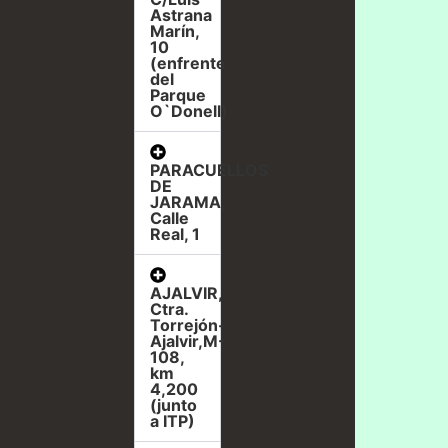
Astrana
Marín,
10
(enfrente
del
Parque
O`Donell)
PARACUELLOS
DE
JARAMA,
Calle
Real, 1
AJALVIR,
Ctra.
Torrejón-
Ajalvir,M-
108,
km
4,200
(junto
a ITP)