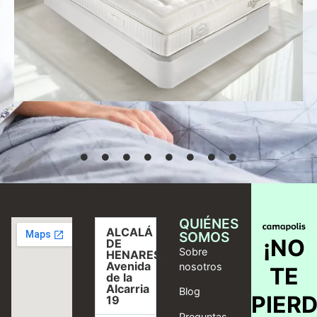
Desde
769,00
€
Seleccionar
opciones
QUIÉNES
ALCALÁ
SOMOS
¡NO
DE
Sobre
HENARES,
Avenida
nosotros
TE
de la
Alcarria
Blog
PIER
19
Preguntas