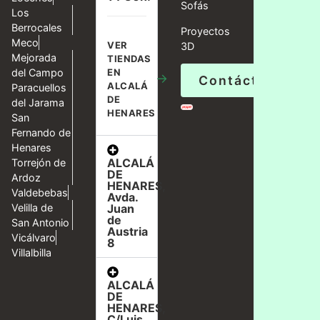
Sofás
Los
Berrocales
Proyectos
Meco
VER
3D
Mejorada
TIENDAS
del Campo
EN
→
Contáctanos
ALCALÁ
Paracuellos
DE
del Jarama
HENARES
San
Fernando de
Henares
ALCALÁ
Torrejón de
DE
Ardoz
HENARES,
Valdebebas
Avda.
Velilla de
Juan
de
San Antonio
Austria
Vicálvaro
8
Villalbilla
ALCALÁ
DE
HENARES,
C/Luis