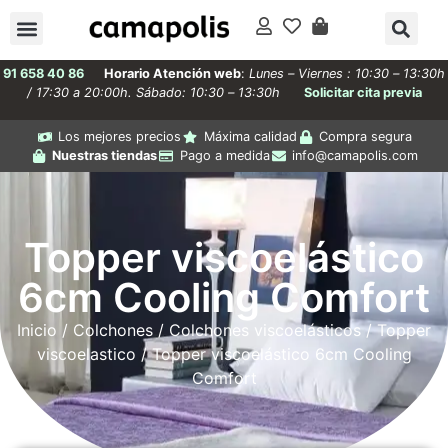
91 658 40 86
Horario Atención web
:
Lunes – Viernes : 10:30 – 13:30h
/ 17:30 a 20:00h. Sábado: 10:30 – 13:30h
Solicitar cita previa
Los mejores precios
Máxima calidad
Compra segura
Nuestras tiendas
Pago a medida
info@camapolis.com
Topper viscoelástico
6cm Cooling Comfort
Inicio
/
Colchones
/
Colchones viscoelásticos
/
Topper
viscoelastico
/ Topper viscoelástico 6cm Cooling
Comfort