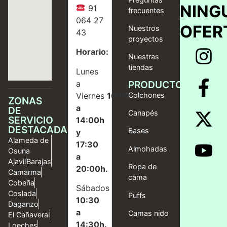
NING
91
frecuentes
064 27
OFER
Nuestros
43
proyectos
Horario:
Nuestras
tiendas
Lunes
a
PRODUCTOS
Viernes
10:00
Colchones
ZONAS
a
DE
Canapés
SERVICIO
14:00h
DESTACADAS
Bases
y
Alameda de
17:30
Almohadas
Osuna
a
Ajavil
Barajas
Ropa de
20:00h.
Camarma
cama
Cobeña
Sábados
Coslada
Puffs
10:30
Daganzo
a
Camas nido
El Cañaveral
14:30h.
Loeches