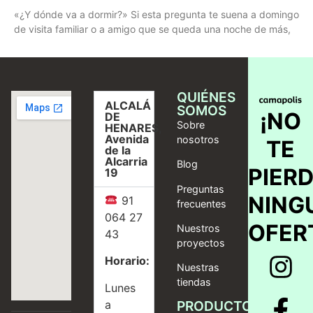
«¿Y dónde va a dormir?» Si esta pregunta te suena a domingo
de visita familiar o a amigo que se queda una noche de más,
QUIÉNES
ALCALÁ
SOMOS
¡NO
DE
Sobre
HENARES,
Avenida
nosotros
TE
de la
Alcarria
Blog
PIER
19
Preguntas
NING
91
frecuentes
064 27
OFER
Nuestros
43
proyectos
Horario:
Nuestras
tiendas
Lunes
a
PRODUCTOS