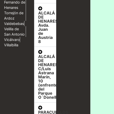
Fernando de
Henares
ALCALÁ
Torrejón de
DE
Ardoz
HENARES,
Valdebebas
Avda.
Velilla de
Juan
de
San Antonio
Austria
Vicálvaro
8
Villalbilla
ALCALÁ
DE
HENARES,
C/Luis
Astrana
Marín,
10
(enfrente
del
Parque
O`Donell)
PARACUELLOS