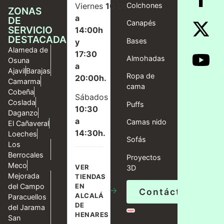
Viernes
10:00
Colchones
ZONAS
a
DE
Canapés
SERVICIO
14:00h
DESTACADAS
Bases
y
Alameda de
17:30
Almohadas
Osuna
a
Ajavil
Barajas
Ropa de
20:00h.
Camarma
cama
Cobeña
Sábados
Coslada
Puffs
10:30
Daganzo
a
Camas nido
El Cañaveral
14:30h.
Loeches
Sofás
Los
Berrocales
Proyectos
Meco
VER
3D
Mejorada
TIENDAS
del Campo
EN
→
Contáctanos
ALCALÁ
Paracuellos
DE
del Jarama
HENARES
San