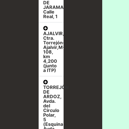
DE
JARAMA,
Calle
Real, 1
AJALVIR,
Ctra.
Torrejón-
Ajalvir,M-
108,
km
4,200
(junto
a ITP)
TORREJÓN
DE
ARDOZ,
Avda.
del
Círculo
Polar,
5
(Esquina
Avda.