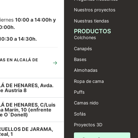
Nuestros proyectos
iernes
10:00 a 14:00h y
Nuestras tiendas
0:00h.
PRODUCTOS
Colchones
10:30 a 14:30h.
Canapés
Bases
AS EN ALCALÁ DE
→
Almohadas
Ropa de cama
Á DE HENARES, Avda.
e Austria 8
Puffs
Camas nido
Á DE HENARES, C/Luis
a Marín, 10 (enfrente
Sofás
e O`Donell)
Proyectos 3D
UELLOS DE JARAMA,
eal, 1