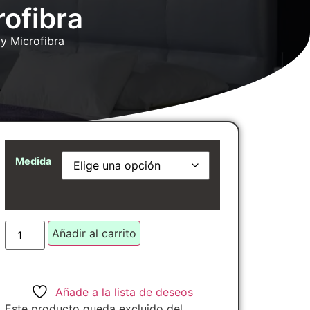
ofibra
y Microfibra
Medida
Añadir al carrito
Añade a la lista de deseos
Este producto queda excluido del