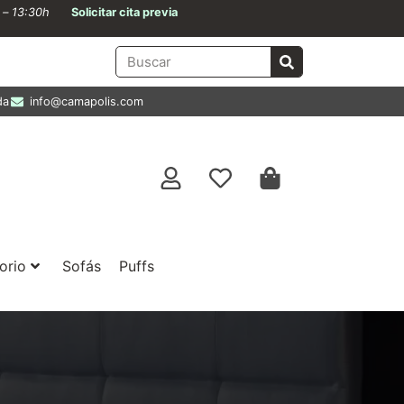
0 – 13:30h
Solicitar cita previa
da
info@camapolis.com
orio
Sofás
Puffs