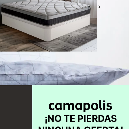
Colchón Delizia
Desde
439,00
€
Seleccionar
opciones
¡NO TE PIERDAS