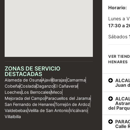
Horario:
Lunes a V
17:30 a 2
Sábados
VER TIEND
HENARES
ZONAS DE SERVICIO
DESTACADAS
ALCAL
Alameda de Osuna
Ajavil
Barajas
Camarma
Juan d
Cobeña
Coslada
Daganzo
El Cañaveral
Loeches
Los Berrocales
Meco
ALCAL
Mejorada del Campo
Paracuellos del Jarama
Astran
San Fernando de Henares
Torrejón de Ardoz
del Parqu
Valdebebas
Velilla de San Antonio
Vicálvaro
Villalbilla
PARAC
Calle R