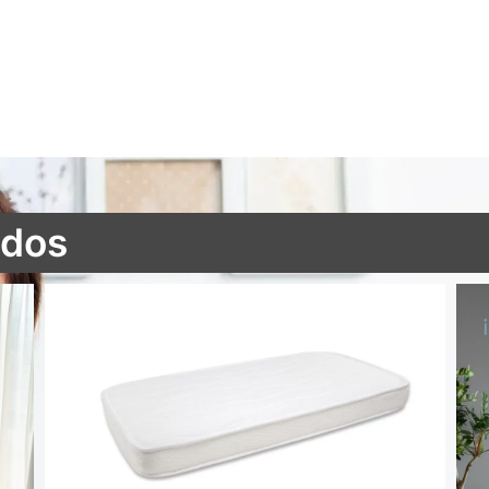
ados
Colchón cuna Air Active antiahogo aloe vera 3D
51,45
€