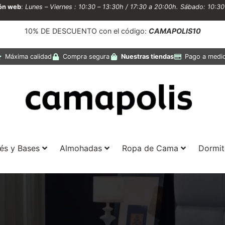
ión web
:
Lunes – Viernes : 10:30 – 13:30h / 17:30 a 20:00h. Sábado: 10:3
10% DE DESCUENTO con el código:
CAMAPOLIS10
Máxima calidad
Compra segura
Nuestras tiendas
Pago a medi
és y Bases
Almohadas
Ropa de Cama
Dormit