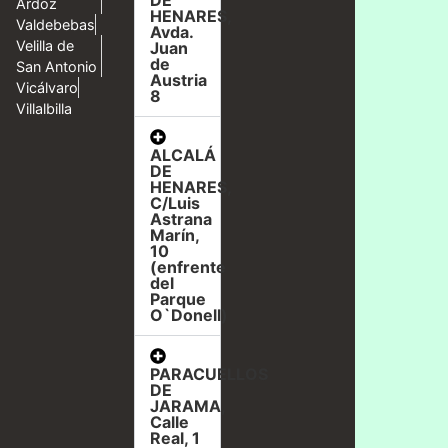
Ardoz
HENARES,
Valdebebas
Avda.
Velilla de
Juan
de
San Antonio
Austria
Vicálvaro
8
Villalbilla
ALCALÁ
DE
HENARES,
C/Luis
Astrana
Marín,
10
(enfrente
del
Parque
O`Donell)
PARACUELLOS
DE
JARAMA,
Calle
Real, 1