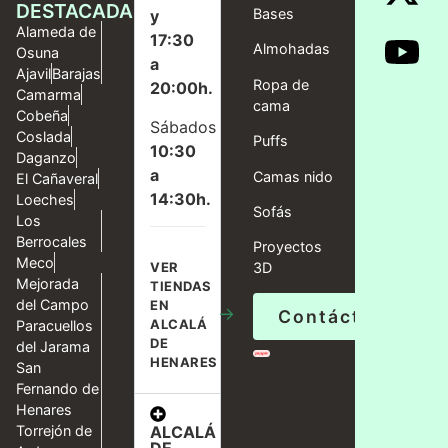
DESTACADAS
Bases
y
Alameda de
17:30
Almohadas
Osuna
a
Ajavil
Barajas
Ropa de
20:00h.
Camarma
cama
Cobeña
Sábados
Coslada
Puffs
10:30
Daganzo
a
Camas nido
El Cañaveral
14:30h.
Loeches
Sofás
Los
Berrocales
Proyectos
Meco
VER
3D
Mejorada
TIENDAS
del Campo
EN
→
Contáctanos
ALCALÁ
Paracuellos
DE
del Jarama
HENARES
San
Fernando de
Henares
ALCALÁ
Torrejón de
DE