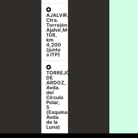
AJALVIR,
Ctra.
Torrejón-
Ajalvir,M-
108,
km
4,200
(junto
a ITP)
TORREJÓN
DE
ARDOZ,
Avda.
del
Círculo
Polar,
5
(Esquina
Avda.
de la
Luna)