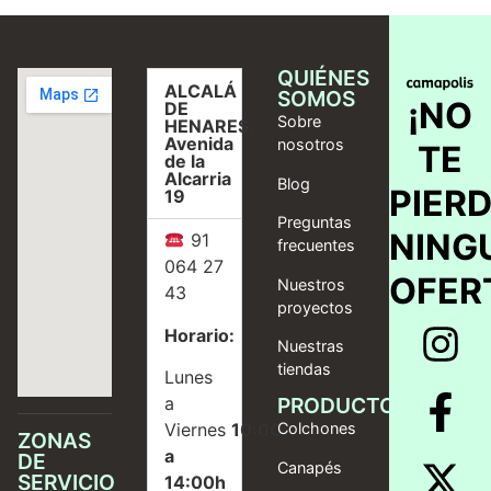
QUIÉNES
ALCALÁ
SOMOS
¡NO
DE
Sobre
HENARES,
Avenida
nosotros
TE
de la
Alcarria
Blog
PIER
19
Preguntas
NING
91
frecuentes
064 27
OFER
Nuestros
43
proyectos
Horario:
Nuestras
tiendas
Lunes
a
PRODUCTOS
Viernes
10:00
Colchones
ZONAS
a
DE
Canapés
SERVICIO
14:00h