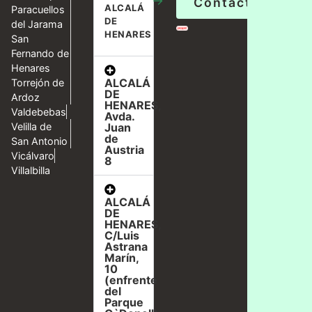
→
Contáctanos
ALCALÁ
Paracuellos
DE
del Jarama
HENARES
San
Fernando de
Henares
ALCALÁ
Torrejón de
DE
Ardoz
HENARES,
Valdebebas
Avda.
Velilla de
Juan
de
San Antonio
Austria
Vicálvaro
8
Villalbilla
ALCALÁ
DE
HENARES,
C/Luis
Astrana
Marín,
10
(enfrente
del
Parque