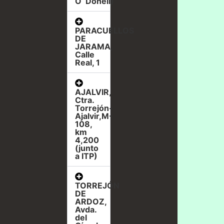
O`Donell)
PARACUELLOS
DE
JARAMA,
Calle
Real, 1
AJALVIR,
Ctra.
Torrejón-
Ajalvir,M-
108,
km
4,200
(junto
a ITP)
TORREJÓN
DE
ARDOZ,
Avda.
del