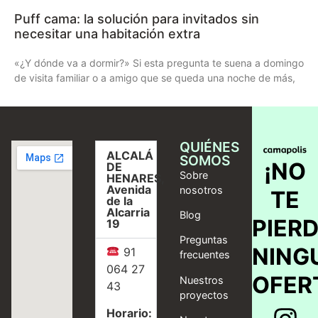
Puff cama: la solución para invitados sin
necesitar una habitación extra
«¿Y dónde va a dormir?» Si esta pregunta te suena a domingo
de visita familiar o a amigo que se queda una noche de más,
QUIÉNES
ALCALÁ
SOMOS
¡NO
DE
Sobre
HENARES,
Avenida
nosotros
TE
de la
Alcarria
Blog
PIER
19
Preguntas
NING
91
frecuentes
064 27
OFER
Nuestros
43
proyectos
Horario: