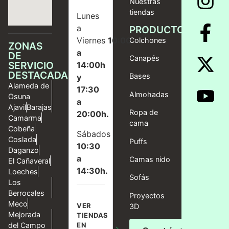
Nuestras
tiendas
Lunes
a
PRODUCTOS
Viernes
10:00
Colchones
ZONAS
a
DE
Canapés
SERVICIO
14:00h
DESTACADAS
Bases
y
Alameda de
17:30
Almohadas
Osuna
a
Ajavil
Barajas
Ropa de
20:00h.
Camarma
cama
Cobeña
Sábados
Coslada
Puffs
10:30
Daganzo
a
Camas nido
El Cañaveral
14:30h.
Loeches
Sofás
Los
Berrocales
Proyectos
Meco
VER
3D
Mejorada
TIENDAS
del Campo
EN