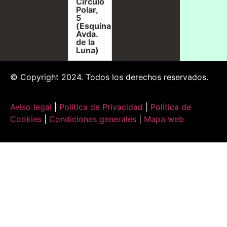
Círculo
Polar,
5
(Esquina
Avda.
de la
Luna)
© Copyright 2024. Todos los derechos reservados.
Aviso legal
|
Política de Privacidad
|
Política de
Cookies
|
Condiciones generales
|
Mapa web