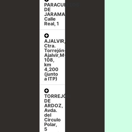
PARACUELLOS
DE
JARAMA,
Calle
Real, 1
AJALVIR,
Ctra.
Torrejón-
Ajalvir,M-
108,
km
4,200
(junto
a ITP)
TORREJÓN
DE
ARDOZ,
Avda.
del
Círculo
Polar,
5