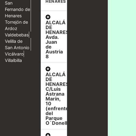
HENARES
San
Fernando de
Henares
ALCALÁ
Torrejón de
DE
Ardoz
HENARES,
Valdebebas
Avda.
Velilla de
Juan
de
San Antonio
Austria
Vicálvaro
8
Villalbilla
ALCALÁ
DE
HENARES,
C/Luis
Astrana
Marín,
10
(enfrente
del
Parque
O`Donell)