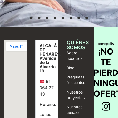
QUIÉNES
ALCALÁ
SOMOS
¡NO
DE
Sobre
HENARES,
Avenida
nosotros
TE
de la
Alcarria
Blog
PIER
19
Preguntas
NING
91
frecuentes
064 27
OFER
Nuestros
43
proyectos
Horario:
Nuestras
tiendas
Lunes