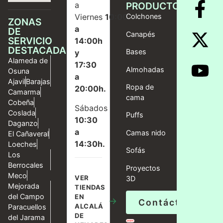
a
PRODUCTOS
Viernes
10:00
Colchones
ZONAS
a
DE
Canapés
SERVICIO
14:00h
DESTACADAS
Bases
y
Alameda de
17:30
Almohadas
Osuna
a
Ajavil
Barajas
Ropa de
20:00h.
Camarma
cama
Cobeña
Sábados
Coslada
Puffs
10:30
Daganzo
a
Camas nido
El Cañaveral
14:30h.
Loeches
Sofás
Los
Berrocales
Proyectos
Meco
VER
3D
Mejorada
TIENDAS
del Campo
EN
→
Contáctanos
ALCALÁ
Paracuellos
DE
del Jarama