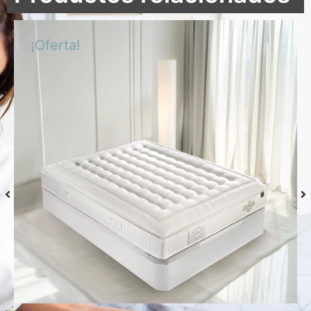
¡Oferta!
Colchón S-Grafeno Hannes
Desde
769,00
€
Seleccionar
opciones