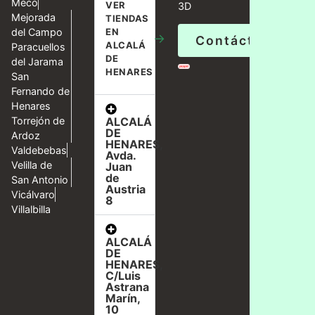
Meco
VER
3D
Mejorada
TIENDAS
del Campo
EN
→
Contáctanos
ALCALÁ
Paracuellos
DE
del Jarama
HENARES
San
Fernando de
Henares
ALCALÁ
Torrejón de
DE
Ardoz
HENARES,
Valdebebas
Avda.
Velilla de
Juan
de
San Antonio
Austria
Vicálvaro
8
Villalbilla
ALCALÁ
DE
HENARES,
C/Luis
Astrana
Marín,
10