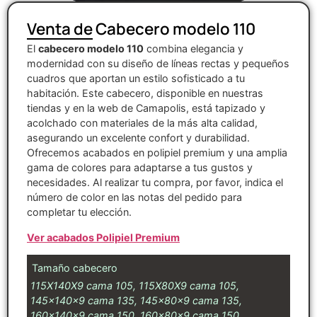
Venta de Cabecero modelo 110
El
cabecero modelo 110
combina elegancia y
modernidad con su diseño de líneas rectas y pequeños
cuadros que aportan un estilo sofisticado a tu
habitación. Este cabecero, disponible en nuestras
tiendas y en la web de Camapolis, está tapizado y
acolchado con materiales de la más alta calidad,
asegurando un excelente confort y durabilidad.
Ofrecemos acabados en polipiel premium y una amplia
gama de colores para adaptarse a tus gustos y
necesidades. Al realizar tu compra, por favor, indica el
número de color en las notas del pedido para
completar tu elección.
Ver acabados Polipiel Premium
Tamaño cabecero
115X140X9 cama 105, 115X80X9 cama 105,
145x140x9 cama 135, 145x80x9 cama 135,
160x140x9 cama 150, 160x80x9 cama 150,