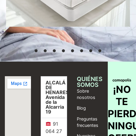
Seleccionar
opciones
QUIÉNES
ALCALÁ
SOMOS
¡NO
DE
Sobre
HENARES,
Avenida
nosotros
TE
de la
Alcarria
Blog
PIER
19
Preguntas
NING
91
frecuentes
064 27
Nuestros