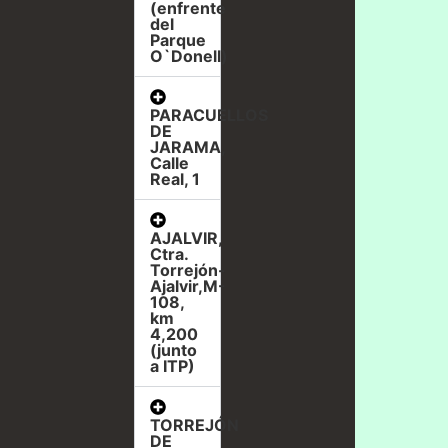
(enfrente
del
Parque
O`Donell)
PARACUELLOS
DE
JARAMA,
Calle
Real, 1
AJALVIR,
Ctra.
Torrejón-
Ajalvir,M-
108,
km
4,200
(junto
a ITP)
TORREJÓN
DE