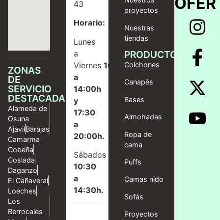
OFER
43
proyectos
Horario:
Nuestras
tiendas
Lunes
a
PRODUCTOS
Viernes
10:00
Colchones
ZONAS
a
DE
Canapés
SERVICIO
14:00h
DESTACADAS
Bases
y
Alameda de
17:30
Almohadas
Osuna
a
Ajavil
Barajas
Ropa de
20:00h.
Camarma
cama
Cobeña
Sábados
Coslada
Puffs
10:30
Daganzo
a
Camas nido
El Cañaveral
14:30h.
Loeches
Sofás
Los
Berrocales
Proyectos