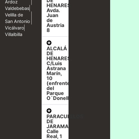
DE
Ardoz
HENARES,
Valdebebas
Avda.
Velilla de
Juan
de
San Antonio
Austria
Vicálvaro
8
Villalbilla
ALCALÁ
DE
HENARES,
C/Luis
Astrana
Marín,
10
(enfrente
del
Parque
O`Donell)
PARACUELLOS
DE
JARAMA,
Calle
Real, 1