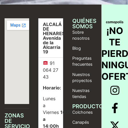
QUIÉNES
ALCALÁ
SOMOS
¡NO
DE
Sobre
HENARES,
Avenida
nosotros
TE
de la
Alcarria
Blog
PIER
19
Preguntas
NING
91
frecuentes
064 27
OFER
Nuestros
43
proyectos
Horario:
Nuestras
tiendas
Lunes
a
PRODUCTOS
Viernes
10:00
Colchones
ZONAS
a
DE
Canapés
SERVICIO
14:00h