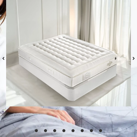
Colchón S-Grafeno Hannes
Desde
769,00
€
Seleccionar
opciones