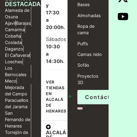
DESTACADAS
Bases
y
Alameda de
17:30
Almohadas
Osuna
a
Ajavil
Barajas
Ropa de
20:00h.
Camarma
cama
Cobeña
Sábados
Coslada
Puffs
10:30
Daganzo
a
Camas nido
El Cañaveral
14:30h.
Loeches
Sofás
Los
Berrocales
Proyectos
Meco
VER
3D
Mejorada
TIENDAS
del Campo
EN
→
Contáctanos
ALCALÁ
Paracuellos
DE
del Jarama
HENARES
San
Fernando de
Henares
ALCALÁ
Torrejón de