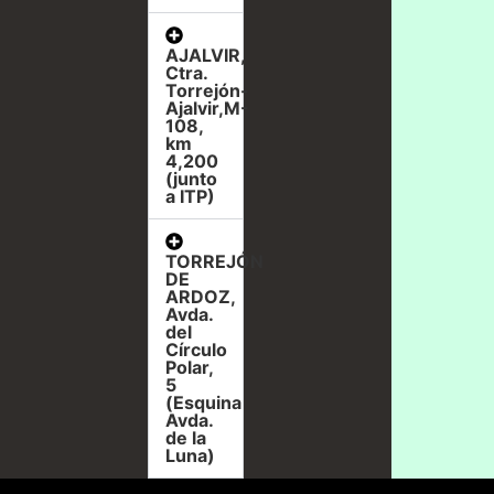
AJALVIR,
Ctra.
Torrejón-
Ajalvir,M-
108,
km
4,200
(junto
a ITP)
TORREJÓN
DE
ARDOZ,
Avda.
del
Círculo
Polar,
5
(Esquina
Avda.
de la
Luna)