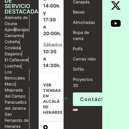
DE
Canapés
SERVICIO
14:00h
DESTACADAS
Bases
y
Alameda de
17:30
Almohadas
Osuna
a
Ajavil
Barajas
Ropa de
20:00h.
Camarma
cama
Cobeña
Sábados
Coslada
Puffs
10:30
Daganzo
a
Camas nido
El Cañaveral
14:30h.
Loeches
Sofás
Los
Berrocales
Proyectos
Meco
VER
3D
Mejorada
TIENDAS
del Campo
EN
→
Contáctanos
ALCALÁ
Paracuellos
DE
del Jarama
HENARES
San
Fernando de
Henares