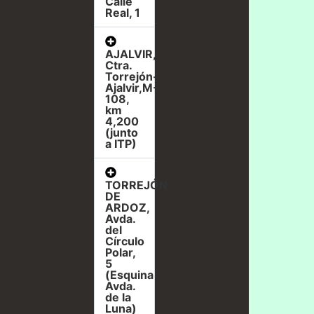
Calle
Real, 1
AJALVIR,
Ctra.
Torrejón-
Ajalvir,M-
108,
km
4,200
(junto
a ITP)
TORREJÓN
DE
ARDOZ,
Avda.
del
Círculo
Polar,
5
(Esquina
Avda.
de la
Luna)