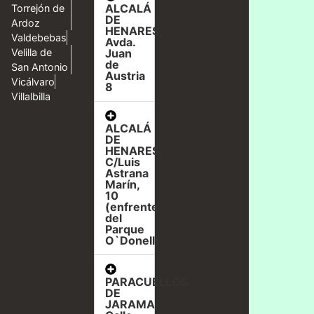
ALCALÁ
Torrejón de
DE
Ardoz
HENARES,
Valdebebas
Avda.
Velilla de
Juan
de
San Antonio
Austria
Vicálvaro
8
Villalbilla
ALCALÁ
DE
HENARES,
C/Luis
Astrana
Marín,
10
(enfrente
del
Parque
O`Donell)
PARACUELLOS
DE
JARAMA,