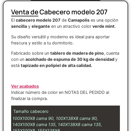
Venta de Cabecero modelo 207
El
cabecero modelo 207
de
Camapolis
es una opción
sencilla
y
elegante
en un atractivo color
verde mint
.
Su diseño versátil y moderno es ideal para aportar
frescura y estilo a tu dormitorio.
Fabricado sobre un
tablero de madera de pino
, cuenta
con un
acolchado de espuma de 30 kg de densidad
y
está
tapizado en polipiel de alta calidad.
Ver acabados
Indicar número de color en NOTAS DEL PEDIDO al
finalizar la compra.
Tamaño cabecero
100X100X8 cama 90, 100X138X8 cama 90,
140X100X8 cama 135, 140X138X8 cama 135,
155X100X8, 155X138X8