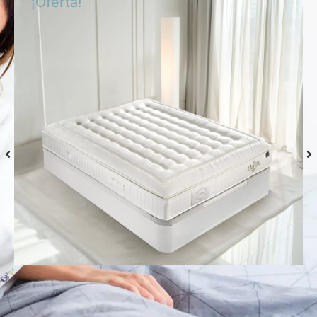
¡Oferta!
Colchón S-Grafeno Hannes
Desde
769,00
€
Seleccionar
opciones