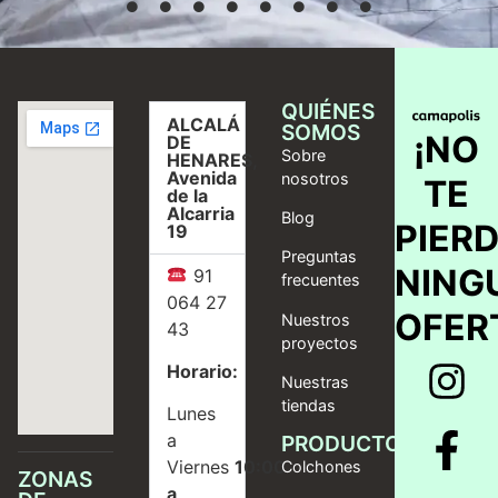
QUIÉNES
ALCALÁ
SOMOS
¡NO
DE
Sobre
HENARES,
Avenida
nosotros
TE
de la
Alcarria
Blog
PIER
19
Preguntas
NING
91
frecuentes
064 27
OFER
Nuestros
43
proyectos
Horario:
Nuestras
tiendas
Lunes
a
PRODUCTOS
Viernes
10:00
Colchones
ZONAS
a