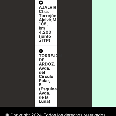
AJALVIR,
Ctra.
Torrejón-
Ajalvir,M-
108,
km
4,200
(junto
a ITP)
TORREJÓN
DE
ARDOZ,
Avda.
del
Círculo
Polar,
5
(Esquina
Avda.
de la
Luna)
© Copyright 2024. Todos los derechos reservados.