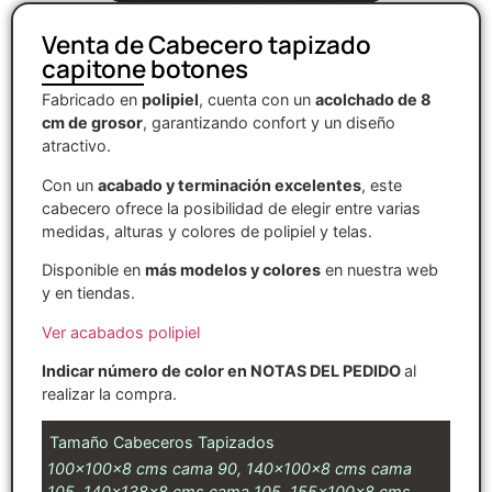
Venta de Cabecero tapizado
capitone botones
Fabricado en
polipiel
, cuenta con un
acolchado de 8
cm de grosor
, garantizando confort y un diseño
atractivo.
Con un
acabado y terminación excelentes
, este
cabecero ofrece la posibilidad de elegir entre varias
medidas, alturas y colores de polipiel y telas.
Disponible en
más modelos y colores
en nuestra web
y en tiendas.
Ver acabados polipiel
Indicar número de color en NOTAS DEL PEDIDO
al
realizar la compra.
Tamaño Cabeceros Tapizados
100x100x8 cms cama 90, 140x100x8 cms cama
105, 140x138x8 cms cama 105, 155x100x8 cms