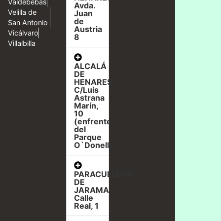
Valdebebas
Avda.
Velilla de
Juan
de
San Antonio
Austria
Vicálvaro
8
Villalbilla
ALCALÁ
DE
HENARES,
C/Luis
Astrana
Marín,
10
(enfrente
del
Parque
O`Donell)
PARACUELLOS
DE
JARAMA,
Calle
Real, 1