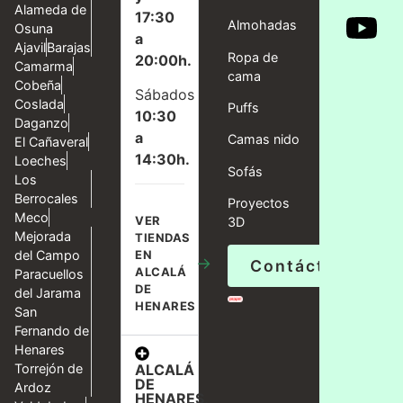
Alameda de
17:30
Almohadas
Osuna
a
Ajavil
Barajas
Ropa de
20:00h.
Camarma
cama
Cobeña
Sábados
Coslada
Puffs
10:30
Daganzo
a
Camas nido
El Cañaveral
14:30h.
Loeches
Sofás
Los
Berrocales
Proyectos
Meco
VER
3D
Mejorada
TIENDAS
del Campo
EN
→
Contáctanos
ALCALÁ
Paracuellos
DE
del Jarama
HENARES
San
Fernando de
Henares
ALCALÁ
Torrejón de
DE
Ardoz
HENARES,