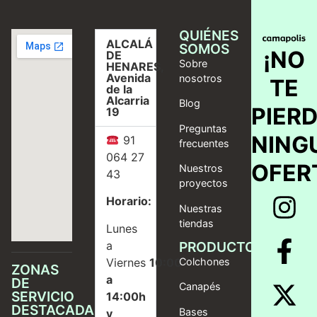
QUIÉNES
ALCALÁ
SOMOS
¡NO
DE
Sobre
HENARES,
Avenida
nosotros
TE
de la
Alcarria
Blog
PIER
19
Preguntas
NING
91
frecuentes
064 27
OFER
Nuestros
43
proyectos
Horario:
Nuestras
tiendas
Lunes
a
PRODUCTOS
Viernes
10:00
Colchones
ZONAS
a
DE
Canapés
SERVICIO
14:00h
DESTACADAS
Bases
y