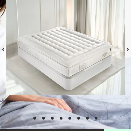
Colchón S-Grafeno Hannes
Desde
769,00
€
Seleccionar
opciones