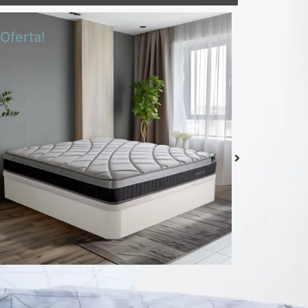
¡Oferta!
¡Oferta!
Colchón Delizia
Desde
439,00
€
Seleccionar
opciones