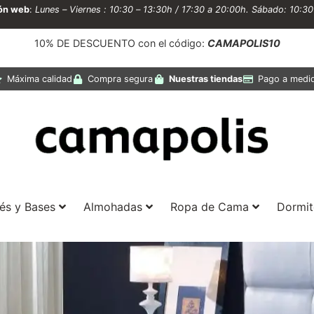
ión web
:
Lunes – Viernes : 10:30 – 13:30h / 17:30 a 20:00h. Sábado: 10:3
10% DE DESCUENTO con el código:
CAMAPOLIS10
Máxima calidad
Compra segura
Nuestras tiendas
Pago a medi
és y Bases
Almohadas
Ropa de Cama
Dormit