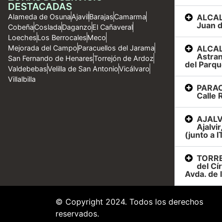
DESTACADAS
ALCAL
Alameda de Osuna
Ajavil
Barajas
Camarma
Juan d
Cobeña
Coslada
Daganzo
El Cañaveral
Loeches
Los Berrocales
Meco
ALCAL
Mejorada del Campo
Paracuellos del Jarama
Astran
San Fernando de Henares
Torrejón de Ardoz
del Parqu
Valdebebas
Velilla de San Antonio
Vicálvaro
Villalbilla
PARAC
Calle R
AJALVI
Ajalvi
(junto a I
TORRE
del Cí
Avda. de 
© Copyright 2024. Todos los derechos
reservados.