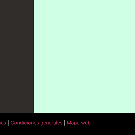
ies
|
Condiciones generales
|
Mapa web