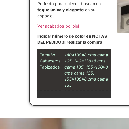
Perfecto para quienes buscan un
toque único y elegante
en su
espacio.
Ver acabados polipiel
Indicar número de color en NOTAS
DEL PEDIDO al realizar la compra.
Tamaño
140x100x8 cms cama
Cabeceros
105, 140x138x8 cms
Tapizados
cama 105, 155x100x8
cms cama 135,
155x138x8 cms cama
135