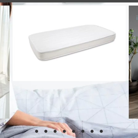
Colchón cuna Air Active antiahogo aloe vera 3D
51,45
€
Añadir al
carrito