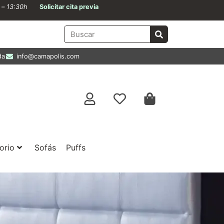
0 – 13:30h
Solicitar cita previa
da
info@camapolis.com
orio
Sofás
Puffs