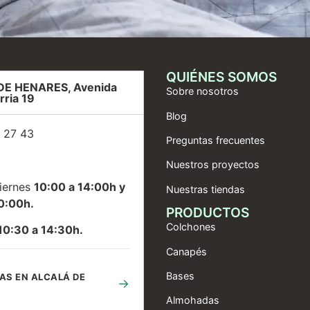
QUIÉNES SOMOS
DE HENARES, Avenida
Sobre nosotros
rria 19
Blog
 27 43
Preguntas frecuentes
Nuestros proyectos
iernes
10:00 a 14:00h y
Nuestras tiendas
0:00h.
PRODUCTOS
Colchones
10:30 a 14:30h.
Canapés
Bases
AS EN ALCALÁ DE
→
Almohadas