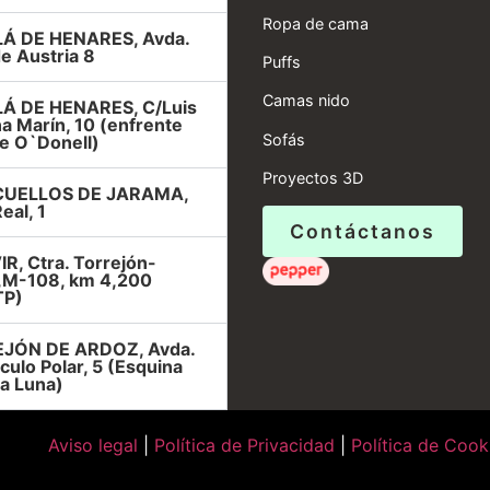
Ropa de cama
Á DE HENARES, Avda.
e Austria 8
Puffs
Camas nido
Á DE HENARES, C/Luis
a Marín, 10 (enfrente
Sofás
e O`Donell)
Proyectos 3D
UELLOS DE JARAMA,
eal, 1
Contáctanos
R, Ctra. Torrejón-
r,M-108, km 4,200
TP)
JÓN DE ARDOZ, Avda.
rculo Polar, 5 (Esquina
la Luna)
Aviso legal
|
Política de Privacidad
|
Política de Cook