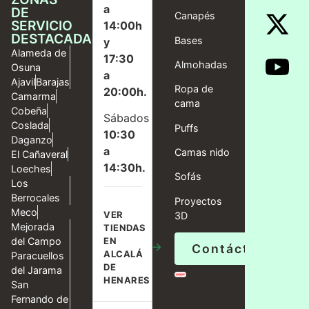
a
DE
Canapés
SERVICIO
14:00h
DESTACADAS
Bases
y
Alameda de
17:30
Almohadas
Osuna
a
Ajavil
Barajas
Ropa de
20:00h.
Camarma
cama
Cobeña
Sábados
Coslada
Puffs
10:30
Daganzo
a
Camas nido
El Cañaveral
14:30h.
Loeches
Sofás
Los
Berrocales
Proyectos
Meco
VER
3D
Mejorada
TIENDAS
del Campo
EN
→
Contáctanos
ALCALÁ
Paracuellos
DE
del Jarama
HENARES
San
Fernando de