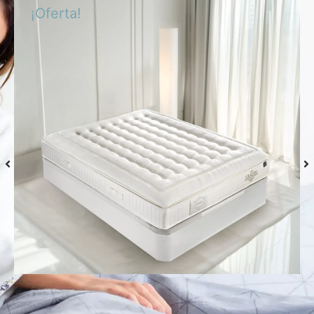
¡Oferta!
Colchón S-Grafeno Hannes
Desde
769,00
€
Seleccionar
opciones