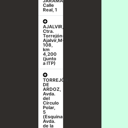
JARAMA,
Calle
Real, 1
AJALVIR,
Ctra.
Torrejón-
Ajalvir,M-
108,
km
4,200
(junto
a ITP)
TORREJÓN
DE
ARDOZ,
Avda.
del
Círculo
Polar,
5
(Esquina
Avda.
de la