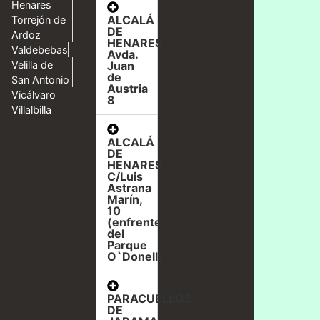
Henares
ALCALÁ
Torrejón de
DE
Ardoz
HENARES,
Valdebebas
Avda.
Velilla de
Juan
de
San Antonio
Austria
Vicálvaro
8
Villalbilla
ALCALÁ
DE
HENARES,
C/Luis
Astrana
Marín,
10
(enfrente
del
Parque
O`Donell)
PARACUELLOS
DE