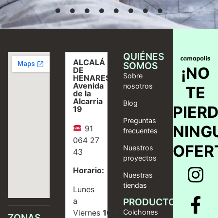
QUIÉNES
ALCALÁ
SOMOS
¡NO
DE
Sobre
HENARES,
Avenida
nosotros
TE
de la
Alcarria
Blog
PIER
19
Preguntas
NING
91
frecuentes
064 27
OFER
Nuestros
43
proyectos
Horario:
Nuestras
tiendas
Lunes
a
PRODUCTOS
Viernes
10:00
Colchones
ZONAS