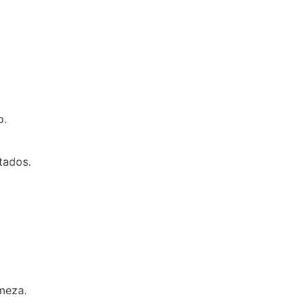
o.
tados.
rmeza.