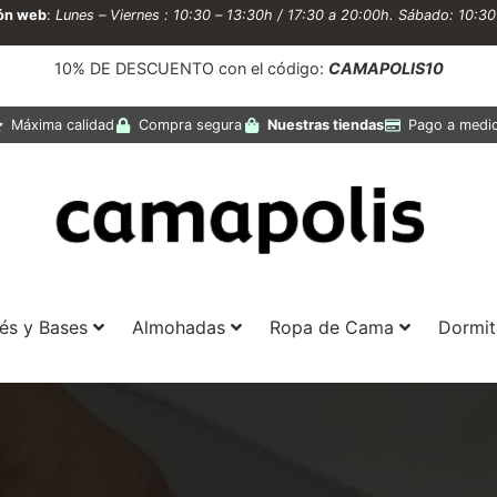
ión web
:
Lunes – Viernes : 10:30 – 13:30h / 17:30 a 20:00h. Sábado: 10:3
10% DE DESCUENTO con el código:
CAMAPOLIS10
Máxima calidad
Compra segura
Nuestras tiendas
Pago a medi
és y Bases
Almohadas
Ropa de Cama
Dormit