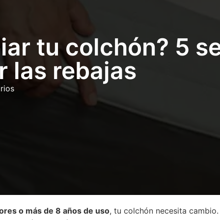
r tu colchón? 5 se
 las rebajas
rios
lores o más de 8 años de uso
, tu colchón necesita cambio