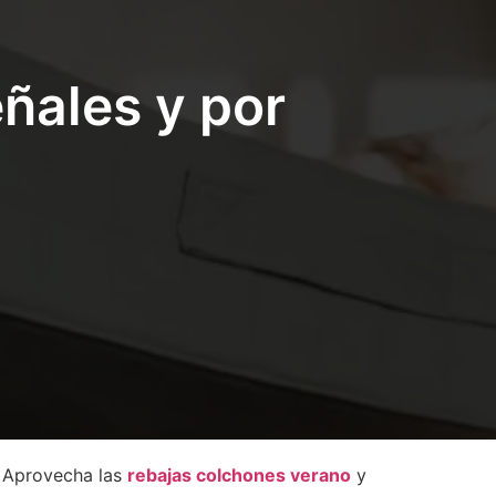
ñales y por
. Aprovecha las
rebajas colchones verano
y