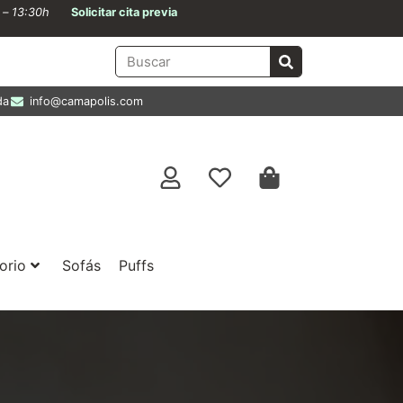
0 – 13:30h
Solicitar cita previa
da
info@camapolis.com
orio
Sofás
Puffs