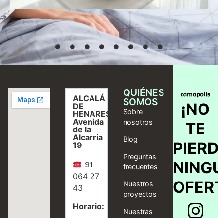
opciones
QUIÉNES
ALCALÁ
SOMOS
¡NO
DE
Sobre
HENARES,
Avenida
nosotros
TE
de la
Alcarria
Blog
PIER
19
Preguntas
NING
91
frecuentes
064 27
OFER
Nuestros
43
proyectos
Horario:
Nuestras