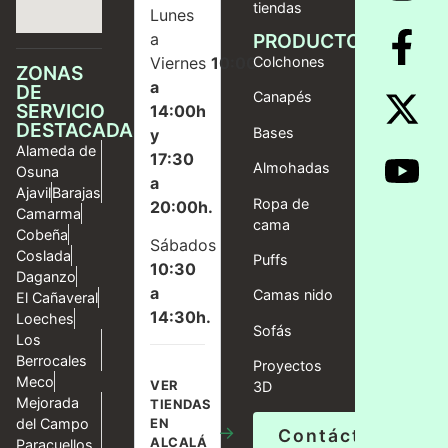
tiendas
Lunes
a
PRODUCTOS
Viernes
10:00
Colchones
ZONAS
a
DE
Canapés
SERVICIO
14:00h
DESTACADAS
Bases
y
Alameda de
17:30
Almohadas
Osuna
a
Ajavil
Barajas
Ropa de
20:00h.
Camarma
cama
Cobeña
Sábados
Coslada
Puffs
10:30
Daganzo
a
Camas nido
El Cañaveral
14:30h.
Loeches
Sofás
Los
Berrocales
Proyectos
Meco
VER
3D
Mejorada
TIENDAS
del Campo
EN
→
Contáctanos
ALCALÁ
Paracuellos