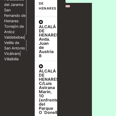
DE
del Jarama
HENARES
San
Fernando de
Henares
ALCALÁ
Torrejón de
DE
Ardoz
HENARES,
Valdebebas
Avda.
Velilla de
Juan
de
San Antonio
Austria
Vicálvaro
8
Villalbilla
ALCALÁ
DE
HENARES,
C/Luis
Astrana
Marín,
10
(enfrente
del
Parque
O`Donell)