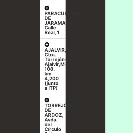
PARACUELLOS
DE
JARAMA,
Calle
Real, 1
AJALVIR,
Ctra.
Torrejón-
Ajalvir,M-
108,
km
4,200
(junto
a ITP)
TORREJÓN
DE
ARDOZ,
Avda.
del
Círculo