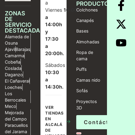
a
PRODUCTOS
Viernes
10:00
Colchones
ZONAS
a
DE
Canapés
SERVICIO
14:00h
DESTACADAS
Bases
y
Alameda de
17:30
Almohadas
Osuna
a
Ajavil
Barajas
Ropa de
20:00h.
Camarma
cama
Cobeña
Sábados
Coslada
Puffs
10:30
Daganzo
a
Camas nido
El Cañaveral
14:30h.
Loeches
Sofás
Los
Berrocales
Proyectos
Meco
VER
3D
Mejorada
TIENDAS
del Campo
EN
→
Contáctanos
ALCALÁ
Paracuellos
DE
del Jarama