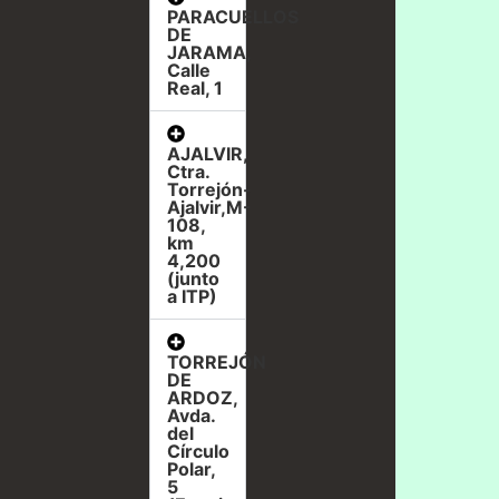
PARACUELLOS
DE
JARAMA,
Calle
Real, 1
AJALVIR,
Ctra.
Torrejón-
Ajalvir,M-
108,
km
4,200
(junto
a ITP)
TORREJÓN
DE
ARDOZ,
Avda.
del
Círculo
Polar,
5