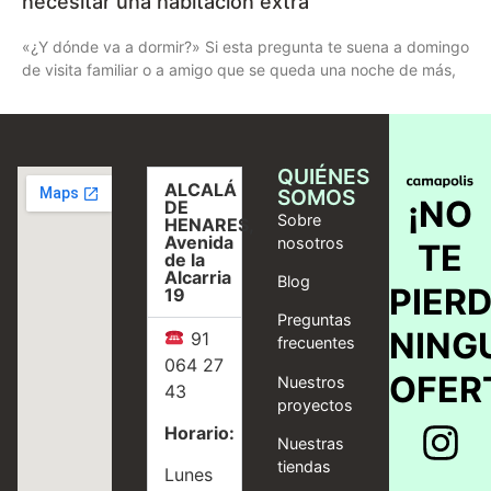
necesitar una habitación extra
«¿Y dónde va a dormir?» Si esta pregunta te suena a domingo
de visita familiar o a amigo que se queda una noche de más,
QUIÉNES
ALCALÁ
SOMOS
¡NO
DE
Sobre
HENARES,
Avenida
nosotros
TE
de la
Alcarria
Blog
PIER
19
Preguntas
NING
91
frecuentes
064 27
OFER
Nuestros
43
proyectos
Horario:
Nuestras
tiendas
Lunes