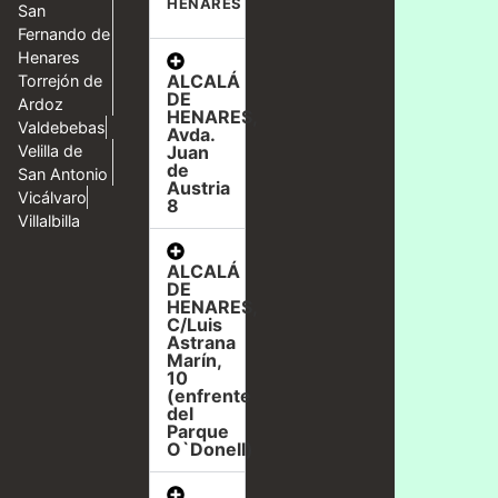
HENARES
San
Fernando de
Henares
ALCALÁ
Torrejón de
DE
Ardoz
HENARES,
Valdebebas
Avda.
Velilla de
Juan
de
San Antonio
Austria
Vicálvaro
8
Villalbilla
ALCALÁ
DE
HENARES,
C/Luis
Astrana
Marín,
10
(enfrente
del
Parque
O`Donell)