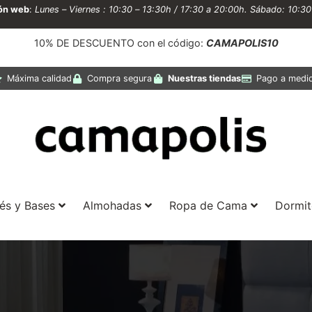
ión web
:
Lunes – Viernes : 10:30 – 13:30h / 17:30 a 20:00h. Sábado: 10:3
10% DE DESCUENTO con el código:
CAMAPOLIS10
Máxima calidad
Compra segura
Nuestras tiendas
Pago a medi
és y Bases
Almohadas
Ropa de Cama
Dormit