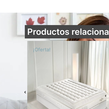
Productos relacion
¡Oferta!
o frío
Colchón S-Grafeno Hannes
Desde
769,00
€