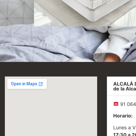
ccionar
Seleccionar
ciones
opciones
ALCALÁ 
de la Alca
91 064
Horario:
Lunes a V
17:30 a 2