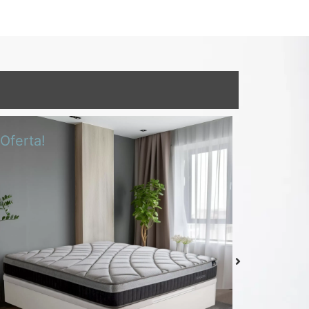
¡Oferta!
¡Oferta!
Colchón Delizia
Desde
439,00
€