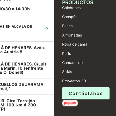
PRODUCTOS
Colchones
10:30 a 14:30h.
Canapés
Bases
AS EN ALCALÁ DE
→
Almohadas
Ropa de cama
Á DE HENARES, Avda.
e Austria 8
Puffs
Camas nido
Á DE HENARES, C/Luis
a Marín, 10 (enfrente
Sofás
e O`Donell)
Proyectos 3D
UELLOS DE JARAMA,
eal, 1
Contáctanos
R, Ctra. Torrejón-
r,M-108, km 4,200
TP)