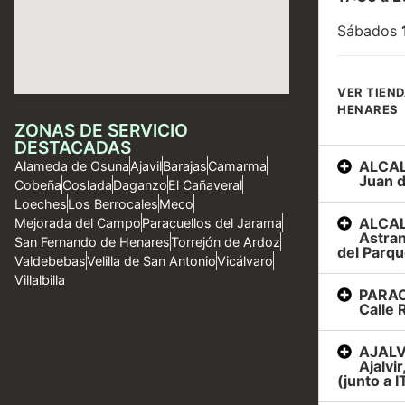
Sábados
VER TIEND
HENARES
ZONAS DE SERVICIO
DESTACADAS
ALCAL
Alameda de Osuna
Ajavil
Barajas
Camarma
Juan d
Cobeña
Coslada
Daganzo
El Cañaveral
Loeches
Los Berrocales
Meco
ALCAL
Mejorada del Campo
Paracuellos del Jarama
Astran
San Fernando de Henares
Torrejón de Ardoz
del Parqu
Valdebebas
Velilla de San Antonio
Vicálvaro
Villalbilla
PARAC
Calle R
AJALVI
Ajalvi
(junto a I