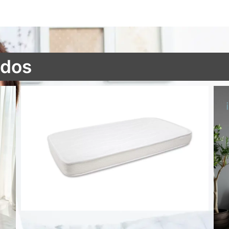
ados
Colchón cuna Air Active antiahogo aloe vera 3D
51,45
€
Añadir al
carrito