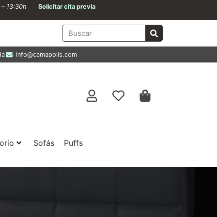
0 – 13:30h
Solicitar cita previa
da
info@camapolis.com
orio
Sofás
Puffs