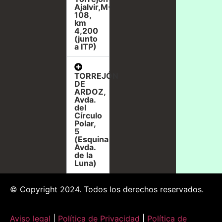
Ajalvir,M-
108,
km
4,200
(junto
a ITP)
TORREJÓN
DE
ARDOZ,
Avda.
del
Círculo
Polar,
5
(Esquina
Avda.
de la
Luna)
© Copyright 2024. Todos los derechos reservados.
Aviso legal
|
Política de Privacidad
|
Política de