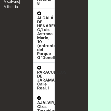
Vicálvaro
8
Villalbilla
ALCALÁ
DE
HENARES,
C/Luis
Astrana
Marín,
10
(enfrente
del
Parque
O`Donell)
PARACUELLOS
DE
JARAMA,
Calle
Real, 1
AJALVIR,
Ctra.
Torrejón-