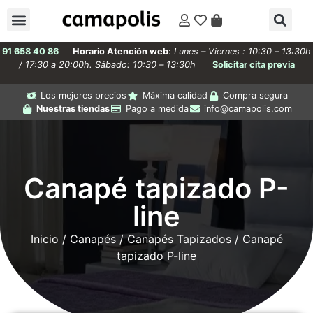
91 658 40 86
Horario Atención web
:
Lunes – Viernes : 10:30 – 13:30h
/ 17:30 a 20:00h. Sábado: 10:30 – 13:30h
Solicitar cita previa
Los mejores precios
Máxima calidad
Compra segura
Nuestras tiendas
Pago a medida
info@camapolis.com
Canapé tapizado P-
line
Inicio
/
Canapés
/
Canapés Tapizados
/ Canapé
tapizado P-line