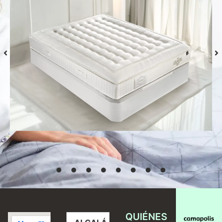
Colchón S-Grafeno Hannes
Desde
769,00
€
Seleccionar
opciones
QUIÉNES