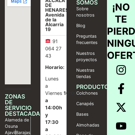
ALCALÁ
SOMOS
¡NO
DE
Sobre
HENARES,
Avenida
nosotros
TE
de la
Alcarria
Blog
PIER
19
Preguntas
NING
91
frecuentes
064 27
OFER
Nuestros
43
proyectos
Horario:
Nuestras
tiendas
Lunes
a
PRODUCTOS
Viernes
10:00
Colchones
ZONAS
a
DE
Canapés
SERVICIO
14:00h
DESTACADAS
Bases
y
Alameda de
17:30
Almohadas
Osuna
a
Ajavil
Barajas