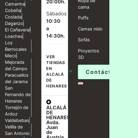
Ropa de
20:00h.
Camarma
cama
Cobeña
Sábados
Coslada
Puffs
10:30
Daganzo
a
Camas nido
El Cañaveral
14:30h.
Loeches
Sofás
Los
Berrocales
Proyectos
Meco
VER
3D
Mejorada
TIENDAS
del Campo
EN
→
Contáctanos
ALCALÁ
Paracuellos
DE
del Jarama
HENARES
San
Fernando de
Henares
ALCALÁ
Torrejón de
DE
Ardoz
HENARES,
Valdebebas
Avda.
Velilla de
Juan
de
San Antonio
Austria