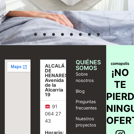
Seleccionar
opciones
QUIÉNES
ALCALÁ
SOMOS
¡NO
DE
Sobre
HENARES,
Avenida
nosotros
TE
de la
Alcarria
Blog
PIER
19
Preguntas
NING
91
frecuentes
064 27
OFER
Nuestros
43
proyectos
Horario: