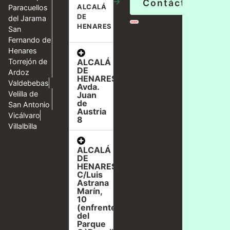
→
Contáctanos
ALCALÁ
Paracuellos
DE
del Jarama
HENARES
San
Fernando de
Henares
ALCALÁ
Torrejón de
DE
Ardoz
HENARES,
Valdebebas
Avda.
Velilla de
Juan
de
San Antonio
Austria
Vicálvaro
8
Villalbilla
ALCALÁ
DE
HENARES,
C/Luis
Astrana
Marín,
10
(enfrente
del
Parque