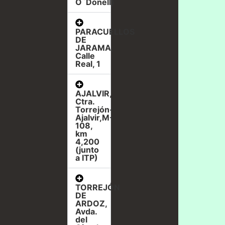
O`Donell)
PARACUELLOS
DE
JARAMA,
Calle
Real, 1
AJALVIR,
Ctra.
Torrejón-
Ajalvir,M-
108,
km
4,200
(junto
a ITP)
TORREJÓN
DE
ARDOZ,
Avda.
del