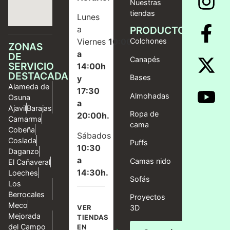
Nuestras
tiendas
Lunes
a
PRODUCTOS
Viernes
10:00
Colchones
ZONAS
a
DE
Canapés
SERVICIO
14:00h
DESTACADAS
Bases
y
Alameda de
17:30
Almohadas
Osuna
a
Ajavil
Barajas
Ropa de
20:00h.
Camarma
cama
Cobeña
Sábados
Coslada
Puffs
10:30
Daganzo
a
Camas nido
El Cañaveral
14:30h.
Loeches
Sofás
Los
Berrocales
Proyectos
Meco
VER
3D
Mejorada
TIENDAS
del Campo
EN