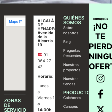
QUIÉNES
ALCALÁ
SOMOS
¡NO
DE
Sobre
HENARES,
Avenida
nosotros
TE
de la
Alcarria
Blog
PIER
19
Preguntas
NING
91
frecuentes
064 27
OFER
Nuestros
43
proyectos
Horario:
Nuestras
tiendas
Lunes
a
PRODUCTOS
Viernes
10:00
Colchones
ZONAS
a
DE
Canapés
SERVICIO
14:00h