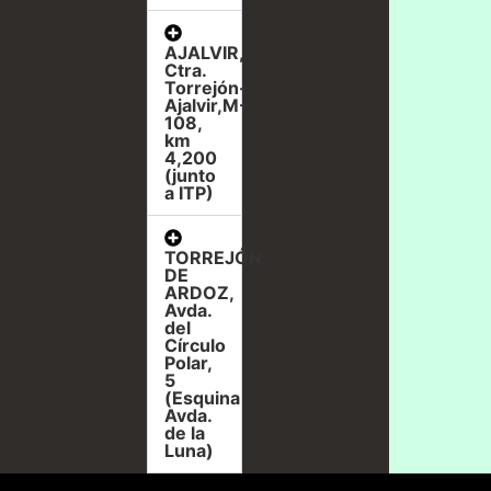
AJALVIR,
Ctra.
Torrejón-
Ajalvir,M-
108,
km
4,200
(junto
a ITP)
TORREJÓN
DE
ARDOZ,
Avda.
del
Círculo
Polar,
5
(Esquina
Avda.
de la
Luna)