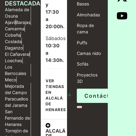
DESTACADAS
Bases
y
Alameda de
17:30
Almohadas
Osuna
a
Ajavil
Barajas
Ropa de
20:00h.
Camarma
cama
Cobeña
Sábados
Coslada
Puffs
10:30
Daganzo
a
Camas nido
El Cañaveral
14:30h.
Loeches
Sofás
Los
Berrocales
Proyectos
Meco
VER
3D
Mejorada
TIENDAS
del Campo
EN
→
Contáctanos
ALCALÁ
Paracuellos
DE
del Jarama
HENARES
San
Fernando de
Henares
ALCALÁ
Torrejón de
DE