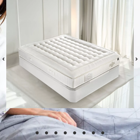
Colchón S-Grafeno Hannes
Desde
769,00
€
Seleccionar
opciones