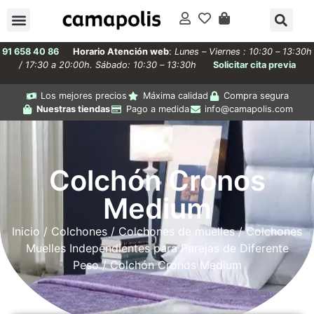
91 658 40 86
Horario Atención web
:
Lunes – Viernes : 10:30 – 13:30h
/ 17:30 a 20:00h. Sábado: 10:30 – 13:30h
Solicitar cita previa
Los mejores precios
Máxima calidad
Compra segura
Nuestras tiendas
Pago a medida
info@camapolis.com
Colchón Cronos
Medium
Inicio
/
Colchones
/
Colchones de muelles
/
Colchones
Muelles Independientes para Parejas de Diferente
Peso
/ Colchón Cronos Medium