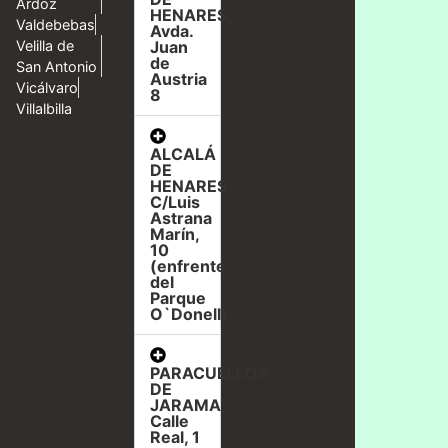
Ardoz
HENARES,
Valdebebas
Avda.
Velilla de
Juan
de
San Antonio
Austria
Vicálvaro
8
Villalbilla
ALCALÁ
DE
HENARES,
C/Luis
Astrana
Marín,
10
(enfrente
del
Parque
O`Donell)
PARACUELLOS
DE
JARAMA,
Calle
Real, 1