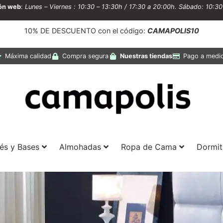
ión web
:
Lunes – Viernes : 10:30 – 13:30h / 17:30 a 20:00h. Sábado: 10:3
10% DE DESCUENTO con el código:
CAMAPOLIS10
Máxima calidad
Compra segura
Nuestras tiendas
Pago a medi
és y Bases
Almohadas
Ropa de Cama
Dormit