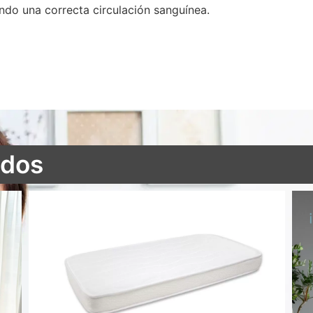
ndo una correcta circulación sanguínea.
ados
Colchón cuna Air Active antiahogo aloe vera 3D
51,45
€