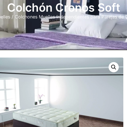
Colchón Cronos Soft
elles
/
Colchones Muelles Independientes para Parejas de 