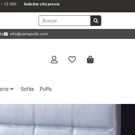
0 – 13:30h
Solicitar cita previa
da
info@camapolis.com
orio
Sofás
Puffs