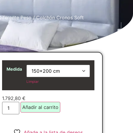
Diferente Peso
/ Colchón Cronos Soft
Medida
Limpiar
1.792,80
€
Añadir al carrito
Añade a la lista de deseos