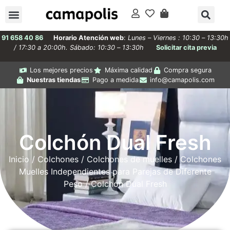
91 658 40 86
Horario Atención web
:
Lunes – Viernes : 10:30 – 13:30h
/ 17:30 a 20:00h. Sábado: 10:30 – 13:30h
Solicitar cita previa
Los mejores precios
Máxima calidad
Compra segura
Nuestras tiendas
Pago a medida
info@camapolis.com
Colchón Dual Fresh
Inicio
/
Colchones
/
Colchones de muelles
/
Colchones
Muelles Independientes para Parejas de Diferente
Peso
/ Colchón Dual Fresh