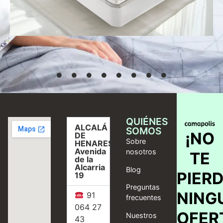
Seleccionar
opciones
QUIÉNES
ALCALÁ
SOMOS
¡NO
DE
Sobre
HENARES,
Avenida
nosotros
TE
de la
Alcarria
Blog
PIER
19
Preguntas
NING
91
frecuentes
064 27
OFER
Nuestros
43