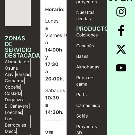
proyectos
Horario:
Nuestras
tiendas
Lunes
a
PRODUCTOS
Viernes
10:00
Colchones
ZONAS
a
DE
Canapés
SERVICIO
14:00h
DESTACADAS
Bases
y
Alameda de
17:30
Almohadas
Osuna
a
Ajavil
Barajas
Ropa de
20:00h.
Camarma
cama
Cobeña
Sábados
Coslada
Puffs
10:30
Daganzo
a
Camas nido
El Cañaveral
14:30h.
Loeches
Sofás
Los
Berrocales
Proyectos
Meco
VER
3D