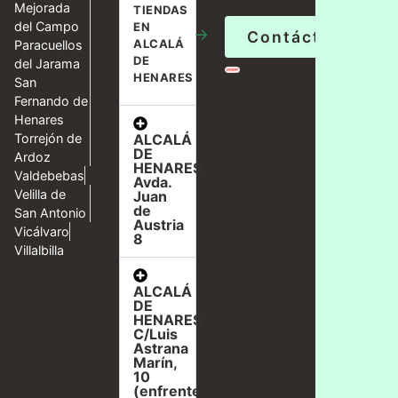
Mejorada
TIENDAS
del Campo
EN
→
Contáctanos
ALCALÁ
Paracuellos
DE
del Jarama
HENARES
San
Fernando de
Henares
ALCALÁ
Torrejón de
DE
Ardoz
HENARES,
Valdebebas
Avda.
Velilla de
Juan
de
San Antonio
Austria
Vicálvaro
8
Villalbilla
ALCALÁ
DE
HENARES,
C/Luis
Astrana
Marín,
10
(enfrente