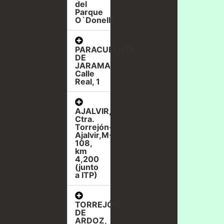
del
Parque
O`Donell)
PARACUELLOS
DE
JARAMA,
Calle
Real, 1
AJALVIR,
Ctra.
Torrejón-
Ajalvir,M-
108,
km
4,200
(junto
a ITP)
TORREJÓN
DE
ARDOZ,