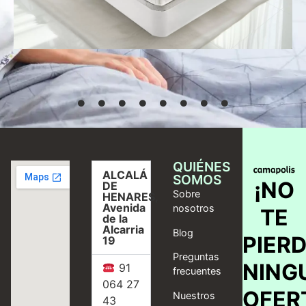
Seleccionar
opciones
QUIÉNES
ALCALÁ
SOMOS
¡NO
DE
Sobre
HENARES,
Avenida
nosotros
TE
de la
Alcarria
Blog
PIER
19
Preguntas
NING
91
frecuentes
064 27
OFER
Nuestros
43