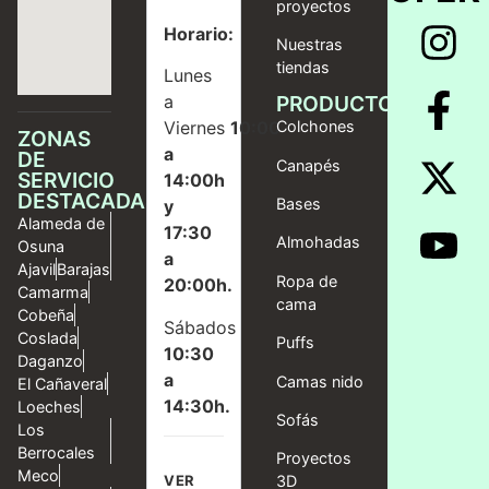
proyectos
Horario:
Nuestras
tiendas
Lunes
a
PRODUCTOS
Viernes
10:00
Colchones
ZONAS
a
DE
Canapés
SERVICIO
14:00h
DESTACADAS
Bases
y
Alameda de
17:30
Almohadas
Osuna
a
Ajavil
Barajas
Ropa de
20:00h.
Camarma
cama
Cobeña
Sábados
Coslada
Puffs
10:30
Daganzo
a
Camas nido
El Cañaveral
14:30h.
Loeches
Sofás
Los
Berrocales
Proyectos
Meco
VER
3D