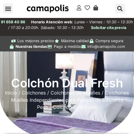
91 658 40 86
Horario Atención web
:
Lunes – Viernes : 10:30 – 13:30h
/ 17:30 a 20:00h. Sábado: 10:30 – 13:30h
Solicitar cita previa
Los mejores precios
Máxima calidad
Compra segura
Nuestras tiendas
Pago a medida
info@camapolis.com
Colchón Dual Fresh
Inicio
/
Colchones
/
Colchones de muelles
/
Colchones
Muelles Independientes para Parejas de Diferente
Peso
/ Colchón Dual Fresh