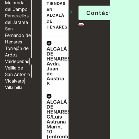
Mejorada
TIENDAS
del Campo
EN
→
Contáctanos
ALCALÁ
Paracuellos
DE
del Jarama
HENARES
San
Fernando de
Henares
ALCALÁ
Torrejón de
DE
Ardoz
HENARES,
Valdebebas
Avda.
Velilla de
Juan
de
San Antonio
Austria
Vicálvaro
8
Villalbilla
ALCALÁ
DE
HENARES,
C/Luis
Astrana
Marín,
10
(enfrente