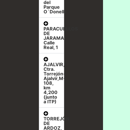
del
Parque
O`Donell)
PARACUELLOS
DE
JARAMA,
Calle
Real, 1
AJALVIR,
Ctra.
Torrejón-
Ajalvir,M-
108,
km
4,200
(junto
a ITP)
TORREJÓN
DE
ARDOZ,