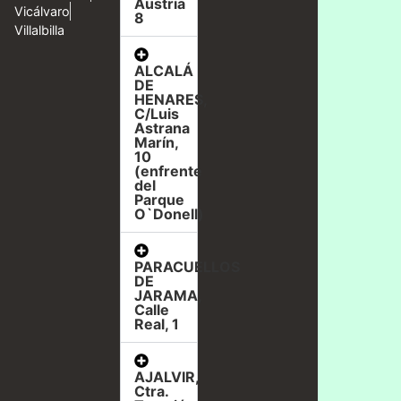
Austria
Vicálvaro
8
Villalbilla
ALCALÁ
DE
HENARES,
C/Luis
Astrana
Marín,
10
(enfrente
del
Parque
O`Donell)
PARACUELLOS
DE
JARAMA,
Calle
Real, 1
AJALVIR,
Ctra.