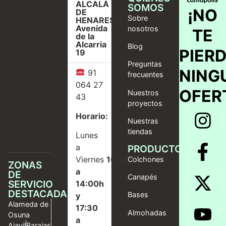
ALCALÁ
SOMOS
¡NO
DE
Sobre
HENARES,
Avenida
nosotros
TE
de la
Alcarria
Blog
PIER
19
Preguntas
NING
91
frecuentes
064 27
OFER
Nuestros
43
proyectos
Horario:
Nuestras
tiendas
Lunes
a
PRODUCTOS
Viernes
10:00
Colchones
ZONAS
a
DE
Canapés
SERVICIO
14:00h
DESTACADAS
Bases
y
Alameda de
17:30
Almohadas
Osuna
a
Ajavil
Barajas