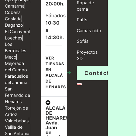
Ropa de
20:00h.
Camarma
cama
Cobeña
Sábados
Coslada
Puffs
10:30
Daganzo
a
Camas nido
El Cañaveral
14:30h.
Loeches
Sofás
Los
Berrocales
Proyectos
Meco
VER
3D
Mejorada
TIENDAS
del Campo
EN
→
Contáctanos
ALCALÁ
Paracuellos
DE
del Jarama
HENARES
San
Fernando de
Henares
ALCALÁ
Torrejón de
DE
Ardoz
HENARES,
Valdebebas
Avda.
Velilla de
Juan
de
San Antonio