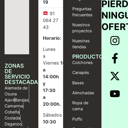
PIER
19
Preguntas
NING
91
frecuentes
064 27
OFER
Nuestros
43
proyectos
Horario:
Nuestras
tiendas
Lunes
a
PRODUCTOS
Viernes
10:00
Colchones
ZONAS
a
DE
Canapés
SERVICIO
14:00h
DESTACADAS
Bases
y
Alameda de
17:30
Almohadas
Osuna
a
Ajavil
Barajas
Ropa de
20:00h.
Camarma
cama
Cobeña
Sábados
Coslada
Puffs
10:30
Daganzo