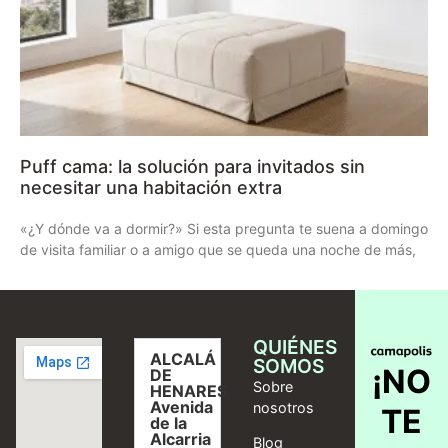
Puff cama: la solución para invitados sin
necesitar una habitación extra
«¿Y dónde va a dormir?» Si esta pregunta te suena a domingo
de visita familiar o a amigo que se queda una noche de más,
QUIÉNES
ALCALÁ
SOMOS
¡NO
DE
Sobre
HENARES,
Avenida
nosotros
TE
de la
Alcarria
Blog