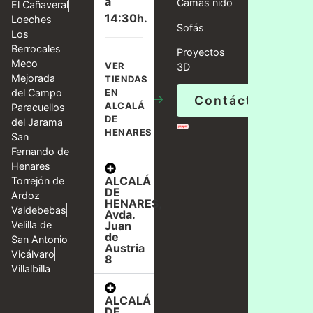
a
Camas nido
El Cañaveral
14:30h.
Loeches
Sofás
Los
Berrocales
Proyectos
Meco
VER
3D
Mejorada
TIENDAS
del Campo
EN
→
Contáctanos
ALCALÁ
Paracuellos
DE
del Jarama
HENARES
San
Fernando de
Henares
ALCALÁ
Torrejón de
DE
Ardoz
HENARES,
Valdebebas
Avda.
Velilla de
Juan
de
San Antonio
Austria
Vicálvaro
8
Villalbilla
ALCALÁ
DE