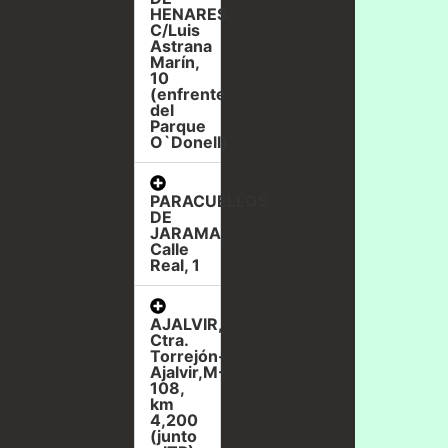
HENARES,
C/Luis
Astrana
Marín,
10
(enfrente
del
Parque
O`Donell)
PARACUELLOS
DE
JARAMA,
Calle
Real, 1
AJALVIR,
Ctra.
Torrejón-
Ajalvir,M-
108,
km
4,200
(junto