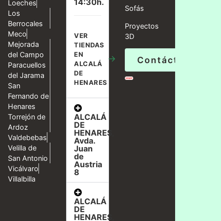
14:30h.
Loeches
Sofás
Los
Berrocales
Proyectos
Meco
VER
3D
Mejorada
TIENDAS
del Campo
EN
→
Contáctanos
ALCALÁ
Paracuellos
DE
del Jarama
HENARES
San
Fernando de
Henares
ALCALÁ
Torrejón de
DE
Ardoz
HENARES,
Valdebebas
Avda.
Velilla de
Juan
de
San Antonio
Austria
Vicálvaro
8
Villalbilla
ALCALÁ
DE
HENARES,