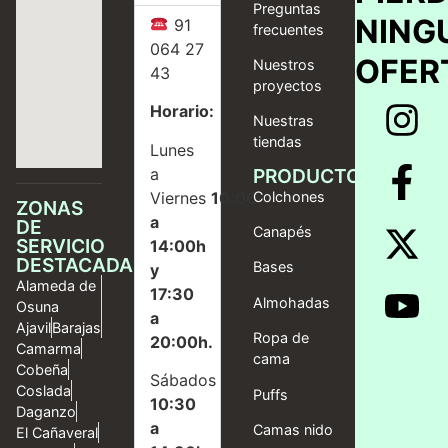
Preguntas
NING
91
frecuentes
064 27
OFER
Nuestros
43
proyectos
Horario:
Nuestras
tiendas
Lunes
a
PRODUCTOS
Viernes
10:00
Colchones
ZONAS
a
DE
Canapés
SERVICIO
14:00h
DESTACADAS
Bases
y
Alameda de
17:30
Almohadas
Osuna
a
Ajavil
Barajas
Ropa de
20:00h.
Camarma
cama
Cobeña
Sábados
Coslada
Puffs
10:30
Daganzo
a
Camas nido
El Cañaveral