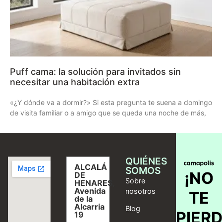
Puff cama: la solución para invitados sin
necesitar una habitación extra
«¿Y dónde va a dormir?» Si esta pregunta te suena a domingo
de visita familiar o a amigo que se queda una noche de más,
QUIÉNES
ALCALÁ
SOMOS
¡NO
DE
Sobre
HENARES,
Avenida
nosotros
TE
de la
Alcarria
Blog
PIER
19