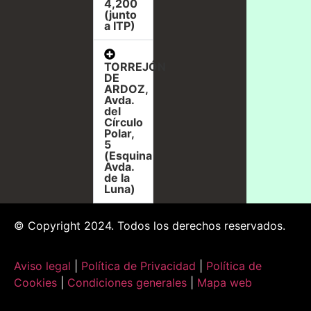
4,200
(junto
a ITP)
TORREJÓN
DE
ARDOZ,
Avda.
del
Círculo
Polar,
5
(Esquina
Avda.
de la
Luna)
© Copyright 2024. Todos los derechos reservados.
Aviso legal
|
Política de Privacidad
|
Política de
Cookies
|
Condiciones generales
|
Mapa web