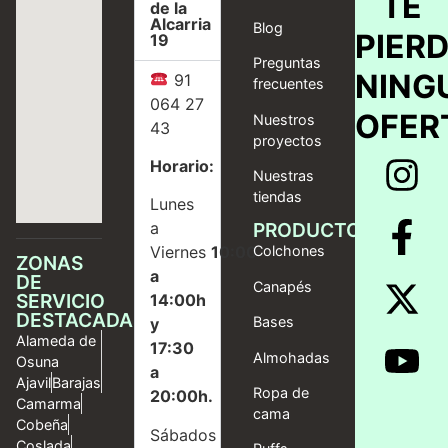
TE
de la
Alcarria
Blog
PIER
19
Preguntas
NING
91
frecuentes
064 27
OFER
Nuestros
43
proyectos
Horario:
Nuestras
tiendas
Lunes
a
PRODUCTOS
Viernes
10:00
Colchones
ZONAS
a
DE
Canapés
SERVICIO
14:00h
DESTACADAS
Bases
y
Alameda de
17:30
Almohadas
Osuna
a
Ajavil
Barajas
Ropa de
20:00h.
Camarma
cama
Cobeña
Sábados
Coslada