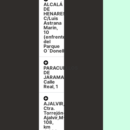
ALCALÁ
DE
HENARES,
C/Luis
Astrana
Marín,
10
(enfrente
del
Parque
O`Donell)
PARACUELLOS
DE
JARAMA,
Calle
Real, 1
AJALVIR,
Ctra.
Torrejón-
Ajalvir,M-
108,
km