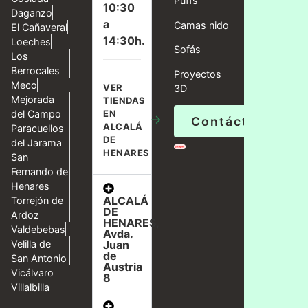
Puffs
10:30
Daganzo
a
Camas nido
El Cañaveral
14:30h.
Loeches
Sofás
Los
Berrocales
Proyectos
Meco
VER
3D
Mejorada
TIENDAS
del Campo
EN
→
Contáctanos
ALCALÁ
Paracuellos
DE
del Jarama
HENARES
San
Fernando de
Henares
ALCALÁ
Torrejón de
DE
Ardoz
HENARES,
Valdebebas
Avda.
Velilla de
Juan
de
San Antonio
Austria
Vicálvaro
8
Villalbilla