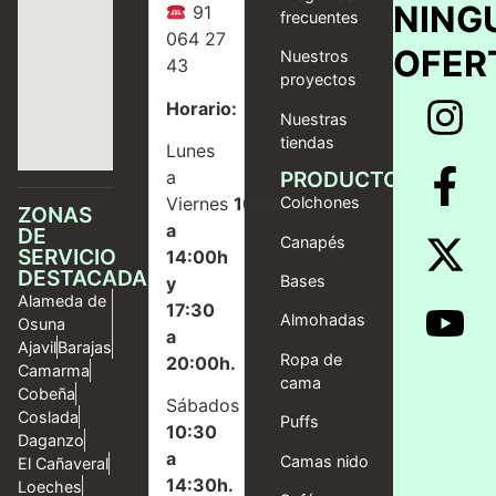
NING
91
frecuentes
064 27
OFER
Nuestros
43
proyectos
Horario:
Nuestras
tiendas
Lunes
a
PRODUCTOS
Viernes
10:00
Colchones
ZONAS
a
DE
Canapés
SERVICIO
14:00h
DESTACADAS
Bases
y
Alameda de
17:30
Almohadas
Osuna
a
Ajavil
Barajas
Ropa de
20:00h.
Camarma
cama
Cobeña
Sábados
Coslada
Puffs
10:30
Daganzo
a
Camas nido
El Cañaveral
14:30h.
Loeches