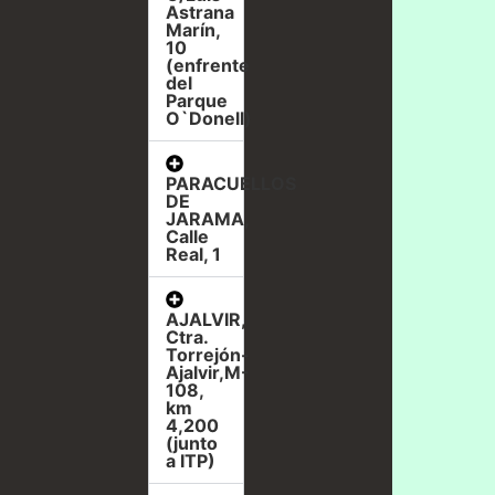
Astrana
Marín,
10
(enfrente
del
Parque
O`Donell)
PARACUELLOS
DE
JARAMA,
Calle
Real, 1
AJALVIR,
Ctra.
Torrejón-
Ajalvir,M-
108,
km
4,200
(junto
a ITP)