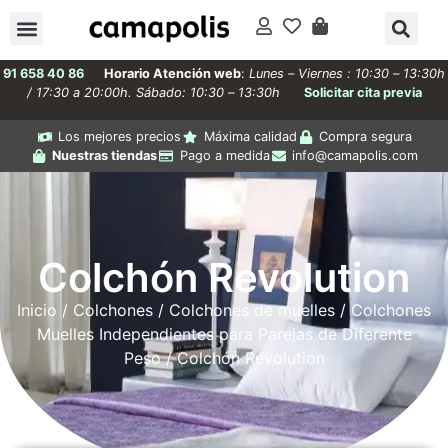
91 658 40 86
Horario Atención web
:
Lunes – Viernes : 10:30 – 13:30h
/ 17:30 a 20:00h. Sábado: 10:30 – 13:30h
Solicitar cita previa
Los mejores precios
Máxima calidad
Compra segura
Nuestras tiendas
Pago a medida
info@camapolis.com
Colchón Revolution
Inicio
/
Colchones
/
Colchones de muelles
/
Colchones
Muelles Independientes para Parejas de Diferente
Peso
/ Colchón Revolution