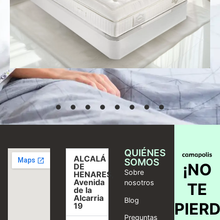
Desde
769,00
€
Seleccionar
opciones
QUIÉNES
ALCALÁ
SOMOS
¡NO
DE
Sobre
HENARES,
Avenida
nosotros
TE
de la
Alcarria
Blog
PIER
19
Preguntas