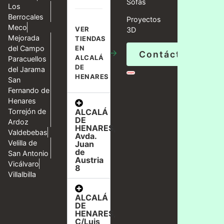
Sofás
Los
Berrocales
Proyectos
Meco
VER
3D
Mejorada
TIENDAS
del Campo
EN
→
Contáctanos
ALCALÁ
Paracuellos
DE
del Jarama
HENARES
San
Fernando de
Henares
ALCALÁ
Torrejón de
DE
Ardoz
HENARES,
Valdebebas
Avda.
Velilla de
Juan
de
San Antonio
Austria
Vicálvaro
8
Villalbilla
ALCALÁ
DE
HENARES,
C/Luis